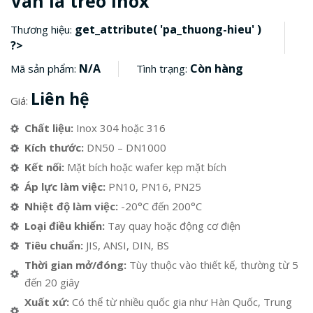
Van lá treo Inox
get_attribute( 'pa_thuong-hieu' )
Thương hiệu:
?>
N/A
Còn hàng
Mã sản phẩm:
Tình trạng:
Liên hệ
Giá:
Chất liệu:
Inox 304 hoặc 316
Kích thước:
DN50 – DN1000
Kết nối:
Mặt bích hoặc wafer kẹp mặt bích
Áp lực làm việc:
PN10, PN16, PN25
Nhiệt độ làm việc:
-20°C đến 200°C
Loại điều khiển:
Tay quay hoặc động cơ điện
Tiêu chuẩn:
JIS, ANSI, DIN, BS
Thời gian mở/đóng:
Tùy thuộc vào thiết kế, thường từ 5
đến 20 giây
Xuất xứ:
Có thể từ nhiều quốc gia như Hàn Quốc, Trung