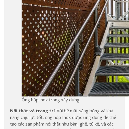
Ống hộp inox trong xây dựng
Nội thất và trang trí
: Với bề mặt sáng bóng và khả
năng chịu lực tốt, ống hộp Inox được ứng dụng để chế
tạo các sản phẩm nội thất như bàn, ghế, tủ kệ, và các