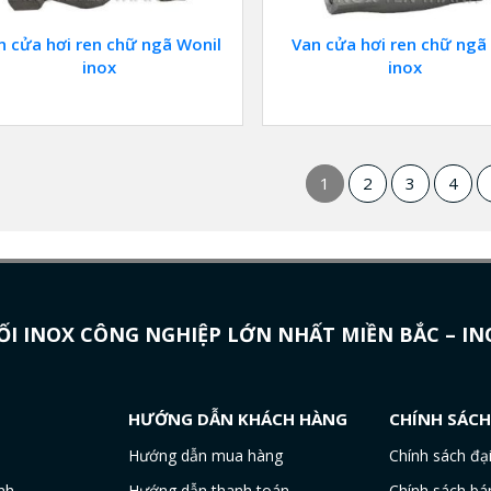
n cửa hơi ren chữ ngã Wonil
Van cửa hơi ren chữ ngã
inox
inox
1
2
3
4
I INOX CÔNG NGHIỆP LỚN NHẤT MIỀN BẮC – I
HƯỚNG DẪN KHÁCH HÀNG
CHÍNH SÁC
Hướng dẫn mua hàng
Chính sách đại
nh
Hướng dẫn thanh toán
Chính sách bá