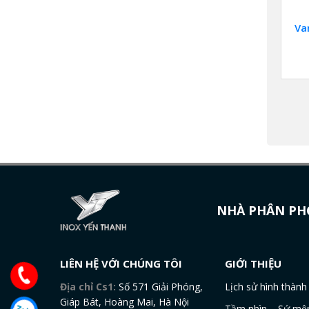
Va
NHÀ PHÂN PHỐ
LIÊN HỆ VỚI CHÚNG TÔI
GIỚI THIỆU
Địa chỉ Cs1:
Số 571 Giải Phóng,
Lịch sử hình thành
Giáp Bát, Hoàng Mai, Hà Nội
Tầm nhìn – Sứ mệ