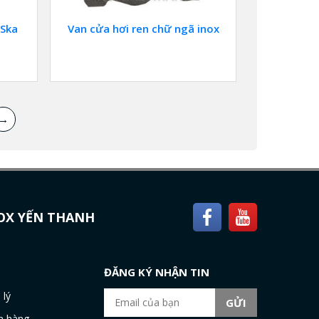
 Ska
Van cửa hơi ren chữ ngã inox
→
NOX YẾN THANH
H
ĐĂNG KÝ NHẬN TIN
 lý
n hàng