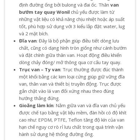
định đường ống bởi bulong và đai ốc. Thân
van
bướm tay quay Wonil
chủ yếu được làm từ
những vật liệu có khả năng chịu nhiệt hoặc áp suất
tốt, phù hợp sử dụng với 3 kiểu lắp đặt: water, lug
và 2 mặt bích.
Đĩa van
: Đây là bộ phận giúp điều tiết dòng lưu
chất, cũng có dạng hình tròn giống như cánh bướm
và đặt chính giữa thân van. Hoạt động điều khiển
dòng chảy đóng/ mở thông qua cơ cấu tay quay.
Trục van – Ty van
: Trục thường được đúc thành
một khối bằng các kim loại cứng giúp giữ vững đĩa
van, thân van và thiết bị truyền động. Trục được
gắn chặt vào lá van đối xứng nhau theo đúng
hướng thẳng đứng.
Gioăng làm kín
: Nằm giữa van và đĩa van chủ yếu
được chế tạo bằng vật liệu mềm, đàn hồi có độ khít
cao như: EPDM, PTFE, Teflon tăng độ kín của van
hạn chế nguy cơ rò rỉ lưu chất trong quá trình vận
hành sử dụng hệ thống đường ống.