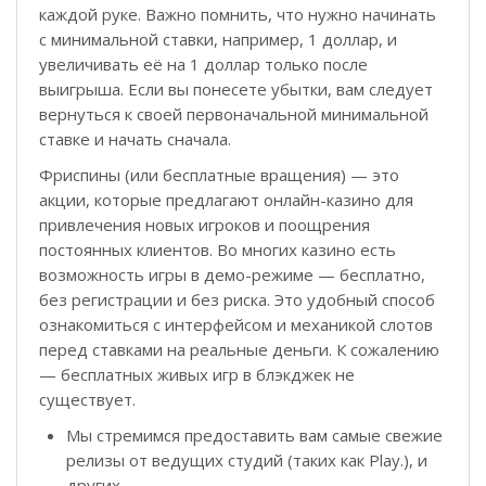
каждой руке. Важно помнить, что нужно начинать
с минимальной ставки, например, 1 доллар, и
увеличивать её на 1 доллар только после
выигрыша. Если вы понесете убытки, вам следует
вернуться к своей первоначальной минимальной
ставке и начать сначала.
Фриспины (или бесплатные вращения) — это
акции, которые предлагают онлайн-казино для
привлечения новых игроков и поощрения
постоянных клиентов. Во многих казино есть
возможность игры в демо-режиме — бесплатно,
без регистрации и без риска. Это удобный способ
ознакомиться с интерфейсом и механикой слотов
перед ставками на реальные деньги. К сожалению
— бесплатных живых игр в блэкджек не
существует.
Мы стремимся предоставить вам самые свежие
релизы от ведущих студий (таких как Play.), и
других.