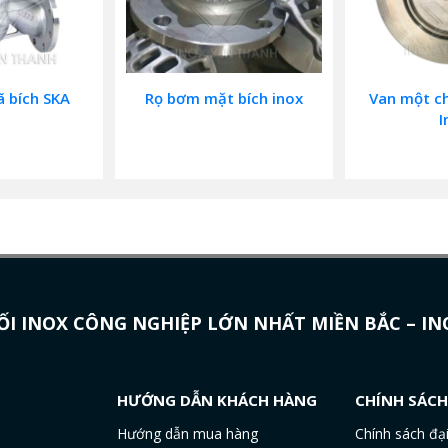
ã bích SKA
Rọ bơm mặt bích inox
Van một ch
I
I INOX CÔNG NGHIỆP LỚN NHẤT MIỀN BẮC – I
HƯỚNG DẪN KHÁCH HÀNG
CHÍNH SÁC
Hướng dẫn mua hàng
Chính sách đại