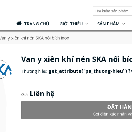
TRANG CHỦ
GIỚI THIỆU
SẢN PHẨM
Van y xiên khí nén SKA nối bích inox
Van y xiên khí nén SKA nối bí
get_attribute( 'pa_thuong-hieu' ) ?
Thương hiệu:
Liên hệ
Giá:
ĐẶT HÀN
Gọi điện xác nhận và