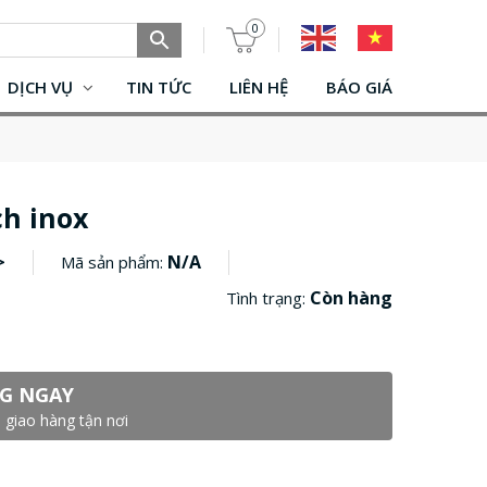
0
DỊCH VỤ
TIN TỨC
LIÊN HỆ
BÁO GIÁ
ch inox
>
N/A
Mã sản phẩm:
Còn hàng
Tình trạng:
G NGAY
 giao hàng tận nơi