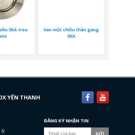
iều SKA treo
Van một chiều thân gang
nox
SKA
NOX YẾN THANH
H
ĐĂNG KÝ NHẬN TIN
 lý