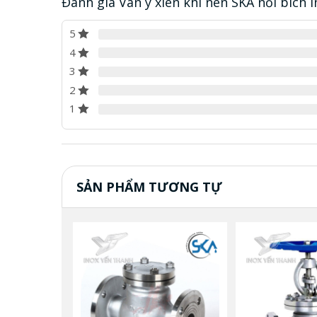
Đánh giá Van y xiên khí nén SKA nối bích 
5
4
3
2
1
SẢN PHẨM TƯƠNG TỰ