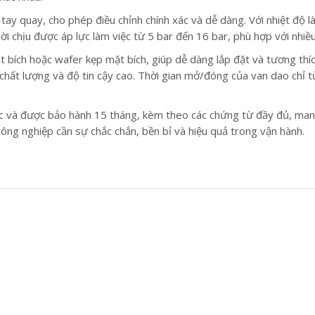
 tay quay, cho phép điều chỉnh chính xác và dễ dàng. Với nhiệt độ 
i chịu được áp lực làm việc từ 5 bar đến 16 bar, phù hợp với nhiều l
t bích hoặc wafer kẹp mặt bích, giúp dễ dàng lắp đặt và tương thíc
hất lượng và độ tin cậy cao. Thời gian mở/đóng của van dao chỉ từ 
 và được bảo hành 15 tháng, kèm theo các chứng từ đầy đủ, mang 
ông nghiệp cần sự chắc chắn, bền bỉ và hiệu quả trong vận hành.