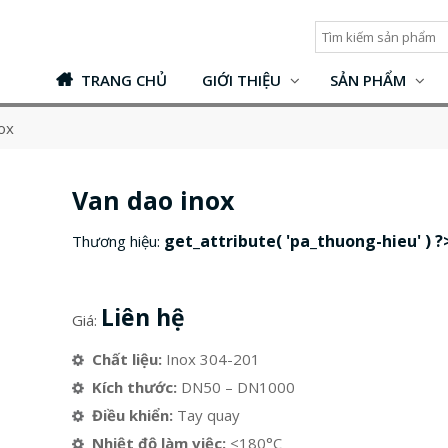
TRANG CHỦ
GIỚI THIỆU
SẢN PHẨM
ox
Van dao inox
get_attribute( 'pa_thuong-hieu' ) ?
Thương hiệu:
Liên hệ
Giá:
Chất liệu:
Inox 304-201
Kích thước:
DN50 – DN1000
Điều khiển:
Tay quay
Nhiệt độ làm việc:
≤180°C