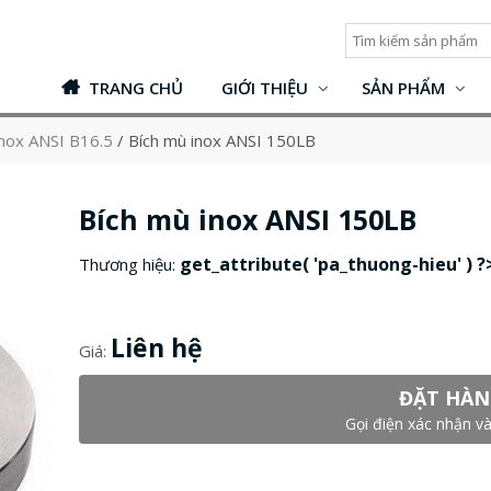
TRANG CHỦ
GIỚI THIỆU
SẢN PHẨM
inox ANSI B16.5
/
Bích mù inox ANSI 150LB
Bích mù inox ANSI 150LB
get_attribute( 'pa_thuong-hieu' ) ?
Thương hiệu:
Liên hệ
Giá:
ĐẶT HÀN
Gọi điện xác nhận và