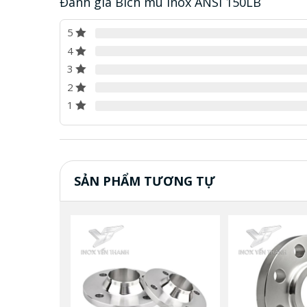
Đánh giá Bích mù inox ANSI 150LB
5
4
3
2
1
SẢN PHẨM TƯƠNG TỰ