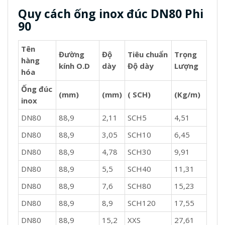
Quy cách ống inox đúc DN80 Phi
90
Tên
Đường
Độ
Tiêu chuẩn
Trọng
hàng
kính O.D
dày
Độ dày
Lượng
hóa
Ống đúc
(mm)
(mm)
( SCH)
(Kg/m)
inox
DN80
88,9
2,11
SCH5
4,51
DN80
88,9
3,05
SCH10
6,45
DN80
88,9
4,78
SCH30
9,91
DN80
88,9
5,5
SCH40
11,31
DN80
88,9
7,6
SCH80
15,23
DN80
88,9
8,9
SCH120
17,55
DN80
88,9
15,2
XXS
27,61