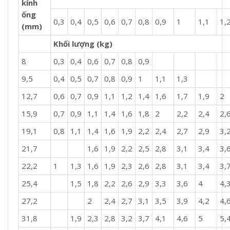
kính
ống
0,3
0,4
0,5
0,6
0,7
0,8
0,9
1
1,1
1,
(mm)
Khối lượng (kg)
8
0,3
0,4
0,6
0,7
0,8
0,9
9,5
0,4
0,5
0,7
0,8
0,9
1
1,1
1,3
12,7
0,6
0,7
0,9
1,1
1,2
1,4
1,6
1,7
1,9
2
15,9
0,7
0,9
1,1
1,4
1,6
1,8
2
2,2
2,4
2,
19,1
0,8
1,1
1,4
1,6
1,9
2,2
2,4
2,7
2,9
3,
21,7
1,6
1,9
2,2
2,5
2,8
3,1
3,4
3,
22,2
1
1,3
1,6
1,9
2,3
2,6
2,8
3,1
3,4
3,
25,4
1,5
1,8
2,2
2,6
2,9
3,3
3,6
4
4,
27,2
2
2,4
2,7
3,1
3,5
3,9
4,2
4,
31,8
1,9
2,3
2,8
3,2
3,7
4,1
4,6
5
5,