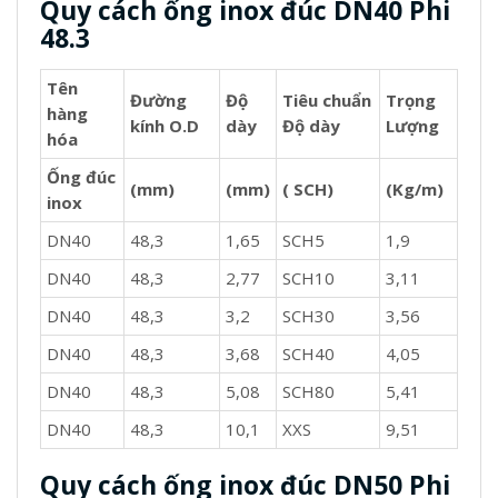
Quy cách ống inox đúc DN40 Phi
48.3
Tên
Đường
Độ
Tiêu chuẩn
Trọng
hàng
kính O.D
dày
Độ dày
Lượng
hóa
Ống đúc
(mm)
(mm)
( SCH)
(Kg/m)
inox
DN40
48,3
1,65
SCH5
1,9
DN40
48,3
2,77
SCH10
3,11
DN40
48,3
3,2
SCH30
3,56
DN40
48,3
3,68
SCH40
4,05
DN40
48,3
5,08
SCH80
5,41
DN40
48,3
10,1
XXS
9,51
Quy cách ống inox đúc DN50 Phi