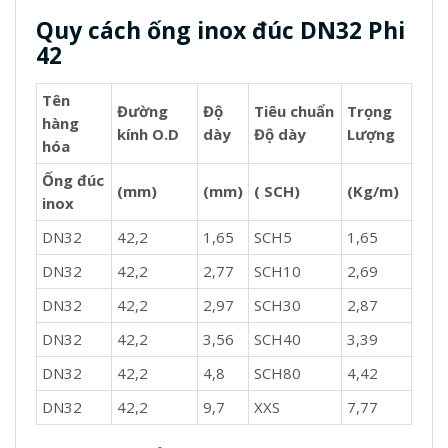
Quy cách ống inox đúc DN32 Phi
42
Tên
Đường
Độ
Tiêu chuẩn
Trọng
hàng
kính O.D
dày
Độ dày
Lượng
hóa
Ống đúc
(mm)
(mm)
( SCH)
(Kg/m)
inox
DN32
42,2
1,65
SCH5
1,65
DN32
42,2
2,77
SCH10
2,69
DN32
42,2
2,97
SCH30
2,87
DN32
42,2
3,56
SCH40
3,39
DN32
42,2
4,8
SCH80
4,42
DN32
42,2
9,7
XXS
7,77