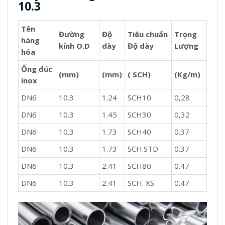
10.3
Tên
Đường
Độ
Tiêu chuẩn
Trọng
hàng
kính O.D
dày
Độ dày
Lượng
hóa
Ống đúc
(mm)
(mm)
( SCH)
(Kg/m)
inox
DN6
10.3
1.24
SCH10
0,28
DN6
10.3
1.45
SCH30
0,32
DN6
10.3
1.73
SCH40
0.37
DN6
10.3
1.73
SCH.STD
0.37
DN6
10.3
2.41
SCH80
0.47
DN6
10.3
2.41
SCH. XS
0.47