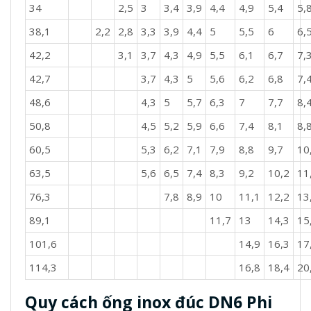
34
2,5
3
3,4
3,9
4,4
4,9
5,4
5,
38,1
2,2
2,8
3,3
3,9
4,4
5
5,5
6
6,
42,2
3,1
3,7
4,3
4,9
5,5
6,1
6,7
7,
42,7
3,7
4,3
5
5,6
6,2
6,8
7,
48,6
4,3
5
5,7
6,3
7
7,7
8,
50,8
4,5
5,2
5,9
6,6
7,4
8,1
8,
60,5
5,3
6,2
7,1
7,9
8,8
9,7
10
63,5
5,6
6,5
7,4
8,3
9,2
10,2
11
76,3
7,8
8,9
10
11,1
12,2
13
89,1
11,7
13
14,3
15
101,6
14,9
16,3
17
114,3
16,8
18,4
20
Quy cách ống inox đúc DN6 Phi