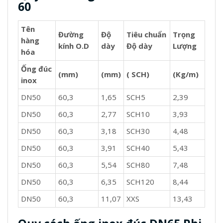
60
Tên
Đường
Độ
Tiêu chuẩn
Trọng
hàng
kính O.D
dày
Độ dày
Lượng
hóa
Ống đúc
(mm)
(mm)
( SCH)
(Kg/m)
inox
DN50
60,3
1,65
SCH5
2,39
DN50
60,3
2,77
SCH10
3,93
DN50
60,3
3,18
SCH30
4,48
DN50
60,3
3,91
SCH40
5,43
DN50
60,3
5,54
SCH80
7,48
DN50
60,3
6,35
SCH120
8,44
DN50
60,3
11,07
XXS
13,43