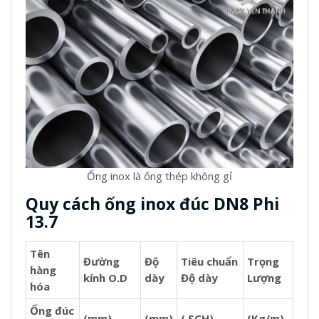
Ống inox là ống thép không gỉ
Quy cách ống inox đúc DN8 Phi
13.7
Tên
Đường
Độ
Tiêu chuẩn
Trọng
hàng
kính O.D
dày
Độ dày
Lượng
hóa
Ống đúc
(mm)
(mm)
( SCH)
(Kg/m)