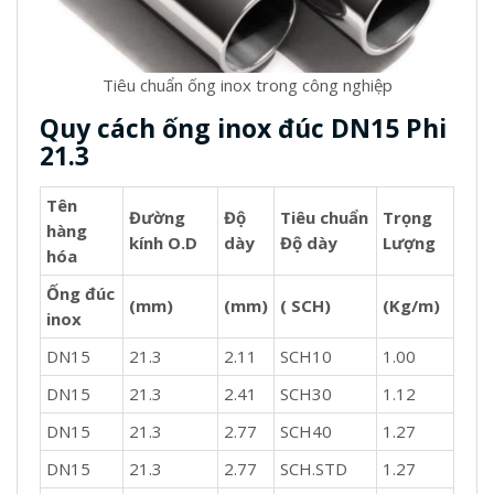
Tiêu chuẩn ống inox trong công nghiệp
Quy cách ống inox đúc DN15 Phi
21.3
Tên
Đường
Độ
Tiêu chuẩn
Trọng
hàng
kính O.D
dày
Độ dày
Lượng
hóa
Ống đúc
(mm)
(mm)
( SCH)
(Kg/m)
inox
DN15
21.3
2.11
SCH10
1.00
DN15
21.3
2.41
SCH30
1.12
DN15
21.3
2.77
SCH40
1.27
DN15
21.3
2.77
SCH.STD
1.27