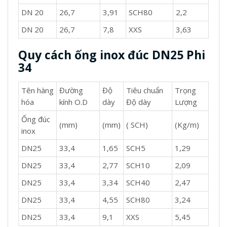
DN 20
26,7
3,91
SCH80
2,2
DN 20
26,7
7,8
XXS
3,63
Quy cách ống inox đúc DN25 Phi
34
Tên hàng
Đường
Độ
Tiêu chuẩn
Trọng
hóa
kính O.D
dày
Độ dày
Lượng
Ống đúc
(mm)
(mm)
( SCH)
(Kg/m)
inox
DN25
33,4
1,65
SCH5
1,29
DN25
33,4
2,77
SCH10
2,09
DN25
33,4
3,34
SCH40
2,47
DN25
33,4
4,55
SCH80
3,24
DN25
33,4
9,1
XXS
5,45