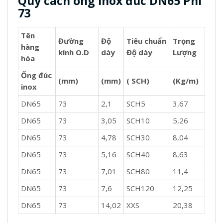
Quy cách ống inox đúc DN65 Phi
73
Tên
Đường
Độ
Tiêu chuẩn
Trọng
hàng
kính O.D
dày
Độ dày
Lượng
hóa
Ống đúc
(mm)
(mm)
( SCH)
(Kg/m)
inox
DN65
73
2,1
SCH5
3,67
DN65
73
3,05
SCH10
5,26
DN65
73
4,78
SCH30
8,04
DN65
73
5,16
SCH40
8,63
DN65
73
7,01
SCH80
11,4
DN65
73
7,6
SCH120
12,25
DN65
73
14,02
XXS
20,38