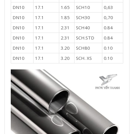
DN10
17.1
1.65
SCH10
0,63
DN10
17.1
1.85
SCH30
0,70
DN10
17.1
2.31
SCH40
0.84
DN10
17.1
2.31
SCH.STD
0.84
DN10
17.1
3.20
SCH80
0.10
DN10
17.1
3.20
SCH. XS
0.10