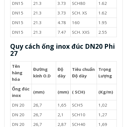
DN15
21.3
3.73
SCH80
1.62
DN15
21.3
3.73
SCH. XS
1.62
DN15
21.3
4.78
160
1.95
DN15
21.3
7.47
SCH. XXS
2.55
Quy cách ống inox đúc DN20 Phi
27
Tên
Đường
Độ
Tiêu chuẩn
Trọng
hàng
kính O.D
dày
Độ dày
Lượng
hóa
Ống đúc
(mm)
(mm)
( SCH)
(Kg/m)
inox
DN 20
26,7
1,65
SCH5
1,02
DN 20
26,7
2,1
SCH10
1,27
DN 20
26,7
2,87
SCH40
1,69