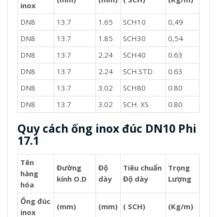
inox
DN8
13.7
1.65
SCH10
0,49
DN8
13.7
1.85
SCH30
0,54
DN8
13.7
2.24
SCH40
0.63
DN8
13.7
2.24
SCH.STD
0.63
DN8
13.7
3.02
SCH80
0.80
DN8
13.7
3.02
SCH. XS
0.80
Quy cách ống inox đúc DN10 Phi
17.1
Tên
Đường
Độ
Tiêu chuẩn
Trọng
hàng
kính O.D
dày
Độ dày
Lượng
hóa
Ống đúc
(mm)
(mm)
( SCH)
(Kg/m)
inox