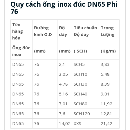
Quy cách ống inox đúc DN65 Phi
76
Tên
Đường
Độ
Tiêu chuẩn
Trọng
hàng
kính O.D
dày
Độ dày
Lượng
hóa
Ống đúc
(mm)
(mm)
( SCH)
(Kg/m)
inox
DN65
76
2,1
SCH5
3,83
DN65
76
3,05
SCH10
5,48
DN65
76
4,78
SCH30
8,39
DN65
76
5,16
SCH40
9,01
DN65
76
7,01
SCH80
11,92
DN65
76
7,6
SCH120
12,81
DN65
76
14,02
XXS
21,42