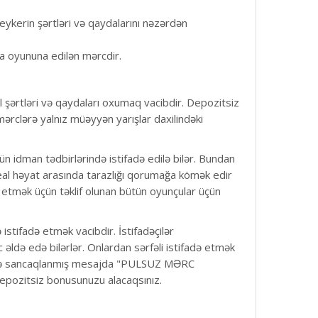
ykerin şərtləri və qaydalarını nəzərdən
ya oyununa edilən mərcdir.
l şərtləri və qaydaları oxumaq vacibdir. Depozitsiz
mərclərə yalnız müəyyən yarışlar daxilindəki
ün idman tədbirlərində istifadə edilə bilər. Bundan
eal həyat arasında tarazlığı qorumağa kömək edir
k etmək üçün təklif olunan bütün oyunçular üçün
istifadə etmək vacibdir. İstifadəçilər
də edə bilərlər. Onlardan sərfəli istifadə etmək
un və sancaqlanmış mesajda "PULSUZ MƏRC
epozitsiz bonusunuzu alacaqsınız.