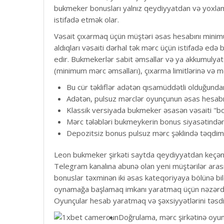
bukmeker bonusları yalnız qeydiyyatdan və yoxlamad
istifadə etmək olar.
Vəsait çıxarmaq üçün müştəri əsas hesabını minimu
aldıqları vəsaiti dərhal tək mərc üçün istifadə ed
edir. Bukmekerlər sabit əmsallar və ya akkumulyato
(minimum mərc əmsalları), çıxarma limitlərinə və mə
Bu cür təkliflər adətən qısamüddətli olduğundan
Adətən, pulsuz mərclər oyunçunun əsas hesabın
Klassik versiyada bukmeker əsasən vəsaiti "borc 
Mərc tələbləri bukmeykerin bonus siyasətindən a
Depozitsiz bonus pulsuz mərc şəklində təqdim e
Leon bukmeker şirkəti saytda qeydiyyatdan keçən 
Telegram kanalına abunə olan yeni müştərilər arası
bonuslar təxminən iki əsas kateqoriyaya bölünə bil
oynamağa başlamaq imkanı yaratmaq üçün nəzərdə t
Oyunçular hesab yaratmaq və şəxsiyyətlərini təsdi
Doğrulama, mərc şirkətinə oyun