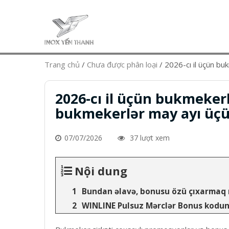
Trang chủ
/
Chưa được phân loại
/
2026-cı il üçün bu
2026-cı il üçün bukmekerl
bukmekerlər may ayı üçün
07/07/2026
37 lượt xem
Nội dung
Bundan əlavə, bonusu özü çıxarma
WINLINE Pulsuz Mərclər Bonus kodund