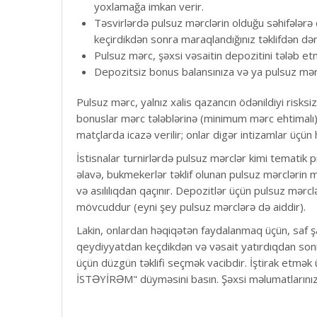
yoxlamağa imkan verir.
Təsvirlərdə pulsuz mərclərin olduğu səhifələrə
keçirdikdən sonra maraqlandığınız təklifdən dərh
Pulsuz mərc, şəxsi vəsaitin depozitini tələb e
Depozitsiz bonus balansınıza və ya pulsuz mərc 
Pulsuz mərc, yalnız xalis qazancın ödənildiyi risk
bonuslar mərc tələblərinə (minimum mərc ehtimalı), 
matçlarda icazə verilir; onlar digər intizamlar üç
İstisnalar turnirlərdə pulsuz mərclər kimi tematik p
əlavə, bukmekerlər təklif olunan pulsuz mərclərin
və asılılıqdan qaçınır. Depozitlər üçün pulsuz mər
mövcuddur (eyni şey pulsuz mərclərə də aiddir).
Lakin, onlardan həqiqətən faydalanmaq üçün, saf şans
qeydiyyatdan keçdikdən və vəsait yatırdıqdan son
üçün düzgün təklifi seçmək vacibdir. İştirak etm
İSTƏYİRƏM" düyməsini basın. Şəxsi məlumatlarınız