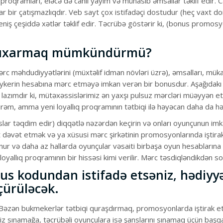
oqramları, eləcə də canlı yayım və münasib əmsallar təklif edir. Ca
r bir çatışmazlıqdır. Veb sayt çox istifadəçi dostudur (heç vaxt d
niş çeşiddə xətlər təklif edir.
Təcrübə göstərir ki, (bonus promosyo
 çıxarmaq mümkündürmü?
c məhdudiyyətlərini (müxtəlif idman növləri üzrə), əmsalları, müka
eykerin hesabına mərc etməyə imkan verən bir bonusdur. Aşağıdakı 
azımdır ki, mütəxəssislərimiz ən yaxşı pulsuz mərcləri müəyyən et
irəm, amma yeni loyallıq proqramının tətbiqi ilə həyəcan daha da hə
ar təqdim edir) diqqətlə nəzərdən keçirin və onları oyunçunun imka
dəvət etmək və ya xüsusi mərc şirkətinin promosyonlarında iştirak 
nur və daha az hallarda oyunçular vəsaiti birbaşa oyun hesablarına 
yallıq proqramının bir hissəsi kimi verilir. Mərc təsdiqləndikdən s
us kodundan istifadə etsəniz, hədiyy
çürüləcək.
z. Bəzən bukmekerlər tətbiqi quraşdırmaq, promosyonlarda iştirak
ksiz sınamağa, təcrübəli oyunçulara isə şanslarını sınamaq üçün başqa