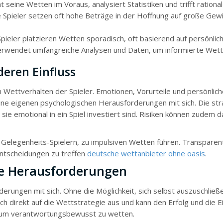
 seine Wetten im Voraus, analysiert Statistiken und trifft ration
 Spieler setzen oft hohe Beträge in der Hoffnung auf große Gewi
ieler platzieren Wetten sporadisch, oft basierend auf persönlic
erwendet umfangreiche Analysen und Daten, um informierte Wett
eren Einfluss
m Wettverhalten der Spieler. Emotionen, Vorurteile und persönlic
seine eigenen psychologischen Herausforderungen mit sich. Die st
 sie emotional in ein Spiel investiert sind. Risiken können zudem d
 Gelegenheits-Spielern, zu impulsiven Wetten führen. Transpare
entscheidungen zu treffen
deutsche wettanbieter ohne oasis
.
ie Herausforderungen
rungen mit sich. Ohne die Möglichkeit, sich selbst auszuschließe
sich direkt auf die Wettstrategie aus und kann den Erfolg und die
n, um verantwortungsbewusst zu wetten.