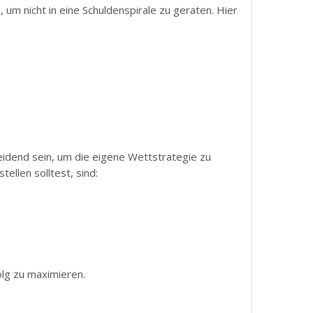
m nicht in eine Schuldenspirale zu geraten. Hier
eidend sein, um die eigene Wettstrategie zu
ellen solltest, sind:
lg zu maximieren.