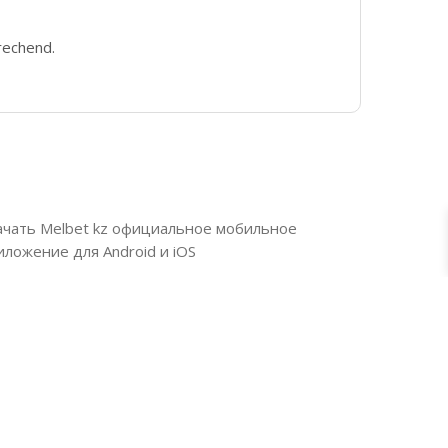
prechend.
ачать Melbet kz официальное мобильное
иложение для Android и iOS
NOX YẾN THANH
H
ĐĂNG KÝ NHẬN TIN