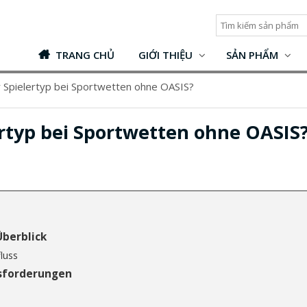
TRANG CHỦ
GIỚI THIỆU
SẢN PHẨM
er Spielertyp bei Sportwetten ohne OASIS?
lertyp bei Sportwetten ohne OASIS
Überblick
luss
usforderungen