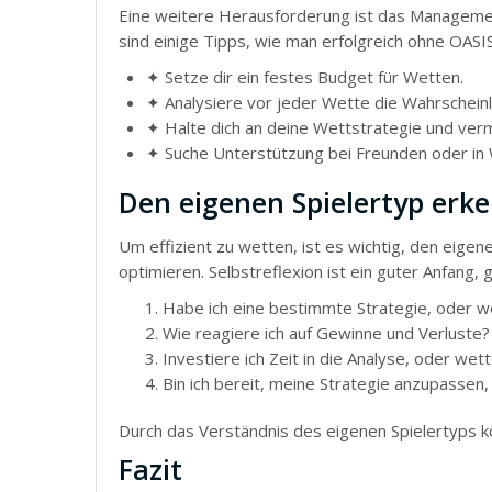
Eine weitere Herausforderung ist das Management
sind einige Tipps, wie man erfolgreich ohne OASI
✦ Setze dir ein festes Budget für Wetten.
✦ Analysiere vor jeder Wette die Wahrscheinl
✦ Halte dich an deine Wettstrategie und ve
✦ Suche Unterstützung bei Freunden oder in
Den eigenen Spielertyp erk
Um effizient zu wetten, ist es wichtig, den eige
optimieren. Selbstreflexion ist ein guter Anfang, 
Habe ich eine bestimmte Strategie, oder we
Wie reagiere ich auf Gewinne und Verluste?
Investiere ich Zeit in die Analyse, oder we
Bin ich bereit, meine Strategie anzupassen, 
Durch das Verständnis des eigenen Spielertyps 
Fazit