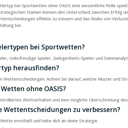
lertyp bei Sportwetten ohne OASIS eine wesentliche Rolle spiel
rategischen Stärken können den Unterschied zwischen Erfolg und 
entscheidungen effektiv zu steuern und das Risiko von Verlusten 
altung bei.
ielertypen bei Sportwetten?
ler, risikofreudige Spieler, Gelegenheits-Spieler und Datenanalyti
rtyp herausfinden?
gen Wettentscheidungen. Achten Sie darauf, welche Muster und St
m Wetten ohne OASIS?
ntrolliertes Wettverhalten und eine mögliche Überschreitung de
e Wettentscheidungen zu verbessern?
Wette ernsthaft und halte dich an deine Strategie.