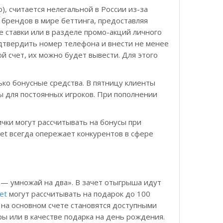
, считается нелегальной в России из-за
 брендов в мире беттинга, предоставляя
е ставки или в разделе промо-акций личного
дтвердить номер телефона и внести не менее
ой счет, их можно будет вывести. Для этого
ько бонусные средства. В пятницу клиенты
ы для постоянных игроков. При пополнении
ички могут рассчитывать на бонусы при
et всегда опережает конкурентов в сфере
 — умножай на два». В зачет отыгрыша идут
et
могут рассчитывать на подарок до 100
а на основном счете становятся доступными
ы или в качестве подарка на день рождения.