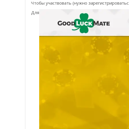
Чтобы участвовать (нужно зарегистрироваться
Для