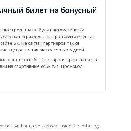
бычный билет на бонусный
усные средства не будут автоматически
нужно найти раздел с настройками аккаунта.
айте БК. На сайтах партнеров также
лиенту предоставляется только 5 дней.
ожно достаточно быстро зарегистрироваться в
авки на спортивные события. Промокод
or bet: Authoritative Website inside the India Log