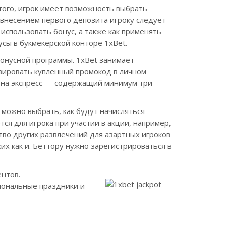
ого, игрок имеет возможность выбрать
 внесением первого депозита игроку следует
использовать бонус, а также как применять
сы в букмекерской конторе 1xBet.
бонусной программы. 1xBet занимает
вировать купленный промокод в личном
у на экспресс — содержащий минимум три
 можно выбрать, как будут начисляться
тся для игрока при участии в акции, например,
тво других развлечений для азартных игроков
ких как и. Беттору нужно зарегистрироваться в
ентов.
иональные праздники и