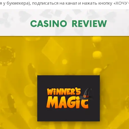
 у букмекера), подписаться на канал и нажать кнопку «ХОЧУ