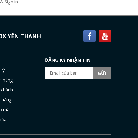
& Sign in
NOX YẾN THANH
H
ĐĂNG KÝ NHẬN TIN
 lý
n hàng
o hành
i hàng
ảo mật
hữa