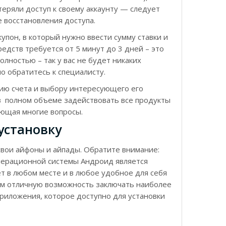
еряли доступ к своему аккаунту — следует
 восстановления доступа.
купон, в который нужно ввести сумму ставки и
дств требуется от 5 минут до 3 дней – это
олностью – так у вас не будет никаких
 обратитесь к специалисту.
нию счета и выбору интересующего его
в полном объеме задействовать все продукты
ающая многие вопросы.
установку
 свои айфоны и айпады. Обратите внимание:
перационной системы Андроид является
т в любом месте и в любое удобное для себя
там отличную возможность заключать наиболее
риложения, которое доступно для установки