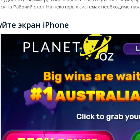
тся на Рабочий стол. На некоторых системах необходимо наж
йте экран iPhone