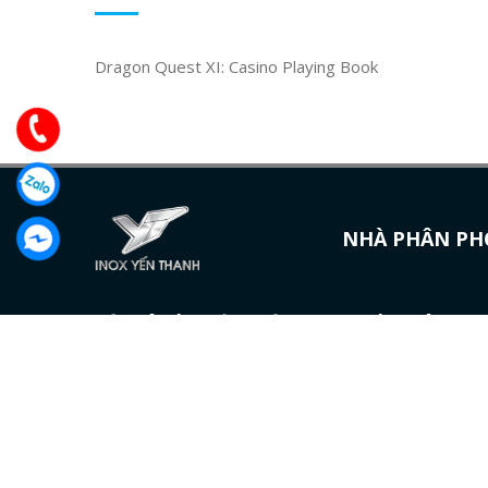
Dragon Quest XI: Casino Playing Book
NHÀ PHÂN PHỐ
LIÊN HỆ VỚI CHÚNG TÔI
GIỚI THIỆU
Địa chỉ Cs1:
Số 571 Giải Phóng,
Lịch sử hình thành
Giáp Bát, Hoàng Mai, Hà Nội
Tầm nhìn – Sứ mệ
Địa chỉ Cs2:
Yên Hòa, Yên Mỹ,
Giá trị cốt lõi
Hưng Yên. (gần ngã tư Từ Hồ
Đối tác
Hotline:
096.665.8188