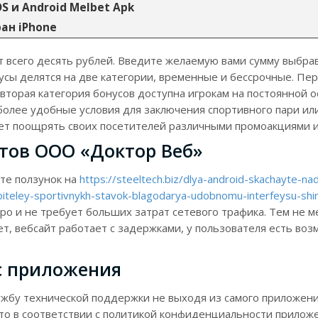
S и Android Melbet Apk
ан iPhone
т всего десять рублей. Введите желаемую вами сумму выбра
нусы делятся на две категории, временные и бессрочные. Пер
вторая категория бонусов доступна игрокам на постоянной о
более удобные условия для заключения спортивного пари или
ает поощрять своих посетителей различными промоакциями 
ктов ООО «Доктор Веб»
ьте ползунок на
https://steeltech.biz/dlya-android-skachayte-
teley-sportivnykh-stavok-blagodarya-udobnomu-interfeysu-shiro
ро и не требует больших затрат сетевого трафика. Тем не ме
, вебсайт работает с задержками, у пользователя есть во
с приложения
ужбу технической поддержки не выходя из самого приложени
что в соответствии с политикой конфиденциальности приложе