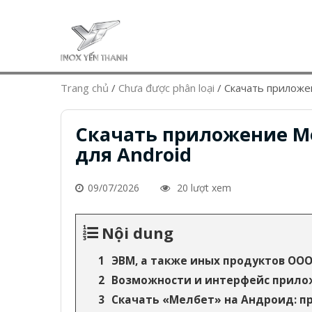
Trang chủ
/
Chưa được phân loại
/
Скачать приложе
Скачать приложение Ме
для Android
09/07/2026
20 lượt xem
Nội dung
ЭВМ, а также иных продуктов ОО
Возможности и интерфейс прил
Скачать «Мелбет» на Андроид: пр