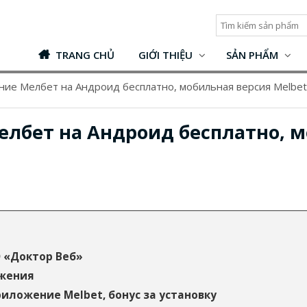
TRANG CHỦ
GIỚI THIỆU
SẢN PHẨM
ние Мелбет на Андроид бесплатно, мобильная версия Melbet 
лбет на Андроид бесплатно, м
О «Доктор Веб»
ожения
иложение Melbet, бонус за установку