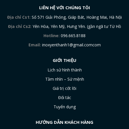
LIÊN HỆ VỚI CHÚNG TÔI
Địa chỉ Cs1:
Số 571 Giải Phóng, Giáp Bát, Hoàng Mai, Hà Nội
Địa chỉ Cs2:
Yên Hòa, Yên Mỹ, Hưng Yên. (gần ngã tư Từ Hồ
Hotline:
096.665.8188
Email:
inoxyenthanh1@gmail.comcom
GIỚI THIỆU
Lịch sử hình thành
Tầm nhìn – Sứ mệnh
Giá trị cốt lõi
Đối tác
Tuyển dụng
HƯỚNG DẪN KHÁCH HÀNG