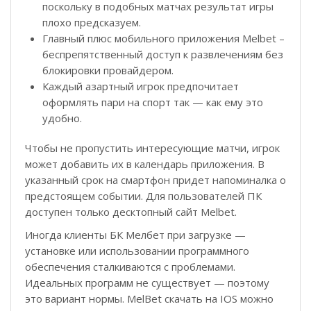
поскольку в подобных матчах результат игры
плохо предсказуем.
Главный плюс мобильного приложения Melbet –
беспрепятственный доступ к развлечениям без
блокировки провайдером.
Каждый азартный игрок предпочитает
оформлять пари на спорт так — как ему это
удобно.
Чтобы не пропустить интересующие матчи, игрок
может добавить их в календарь приложения. В
указанный срок на смартфон придет напоминалка о
предстоящем событии. Для пользователей ПК
доступен только десктопный сайт Melbet.
Иногда клиенты БК Мелбет при загрузке —
установке или использовании программного
обеспечения сталкиваются с проблемами.
Идеальных программ не существует — поэтому
это вариант нормы. MelBet скачать на IOS можно