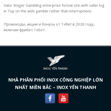
Valor Wager Gambling enterprise formal site with safer log
in Top on the web gamble rather than interruptions
Промокоды, акции и бонусы от 1xBet в 2026 году,
включая фрибет 1хБет.
NHÀ PHÂN PHỐI INOX CÔNG NGHIỆP LỚN
NHẤT MIỀN BẮC – INOX YẾN THANH