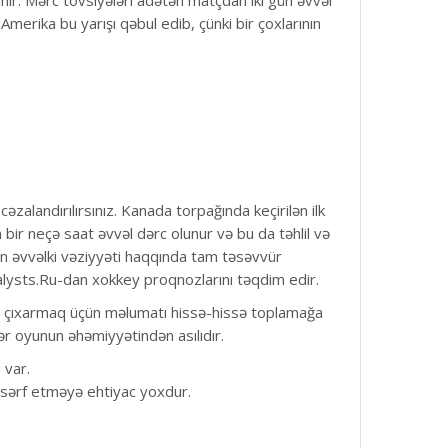
lanır. Mərc tövsiyələri adətən matçdan iki gün əvvəl
erika bu yarışı qəbul edib, çünki bir çoxlarının
landırılırsınız. Kanada torpağında keçirilən ilk
r neçə saat əvvəl dərc olunur və bu da təhlil və
n əvvəlki vəziyyəti haqqında tam təsəvvür
nalysts.Ru-dan xokkey proqnozlarını təqdim edir.
ticə çıxarmaq üçün məlumatı hissə-hissə toplamağa
r oyunun əhəmiyyətindən asılıdır.
 var.
 sərf etməyə ehtiyac yoxdur.