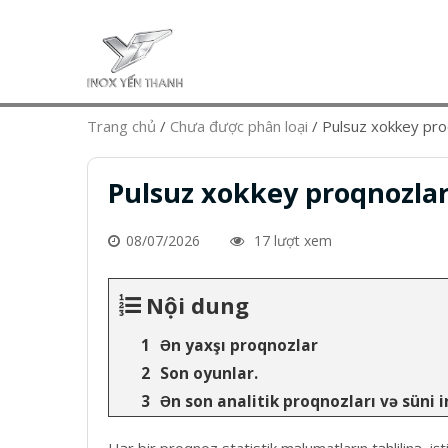
Trang chủ
/
Chưa được phân loại
/
Pulsuz xokkey pro
Pulsuz xokkey proqnozlar
08/07/2026
17 lượt xem
Nội dung
Ən yaxşı proqnozlar
Son oyunlar.
Ən son analitik proqnozları və süni 