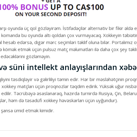
yunda üç qol gözləyirəm. İstifadəçilər alternativ bir fikir əldə edə
 bir komanda bu oyunda altı qoldan çox vurmayacaq. Xokkeyin təbiətinə
 hesab edərsə, digər mərc seçimləri təklif oluna bilər. Portalımız oy
izə kömək etmək üçün pulsuz matç məlumatları ilə daha çox şey təkl
i edəcəklərini gözləməyin.
və süni intellekt anlayışlarından xəb
yini təsdiqləyir və gəlirliliyi təmin edir. Hər bir məsləhətçinin pro
n xokkey matçları üçün proqnozlar təqdim edirik. Yüksək uğur nisbətlə
 edilir. Təcrübəyə əsaslanaraq, hazırda turnirdə Rusiya, Çin, Bela
lər, həm də təsadüfi xokkey həvəskarları üçün uyğundur).
şansa ümid etmək kimidir.