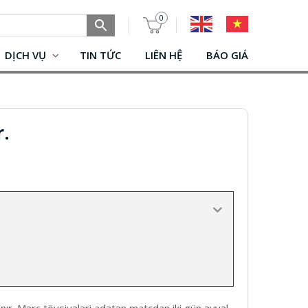
0
DỊCH VỤ
TIN TỨC
LIÊN HỆ
BÁO GIÁ
.