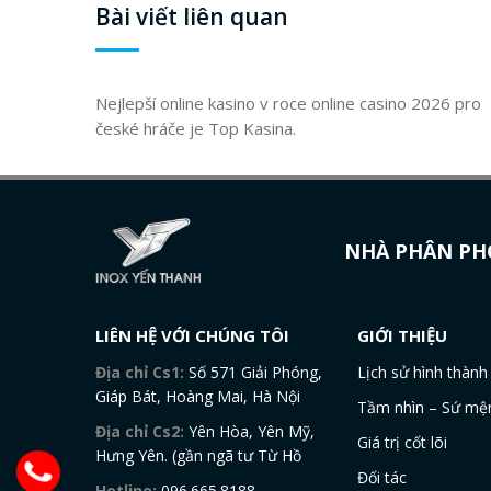
Bài viết liên quan
Nejlepší online kasino v roce online casino 2026 pro
české hráče je Top Kasina.
NHÀ PHÂN PHỐ
LIÊN HỆ VỚI CHÚNG TÔI
GIỚI THIỆU
Địa chỉ Cs1:
Số 571 Giải Phóng,
Lịch sử hình thành
Giáp Bát, Hoàng Mai, Hà Nội
Tầm nhìn – Sứ mệ
Địa chỉ Cs2:
Yên Hòa, Yên Mỹ,
Giá trị cốt lõi
Hưng Yên. (gần ngã tư Từ Hồ
Đối tác
Hotline:
096.665.8188