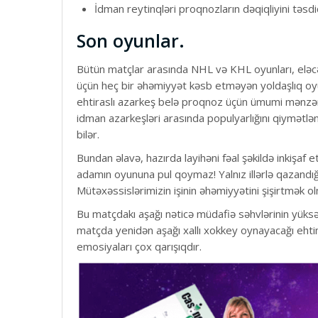
İdman reytinqləri proqnozların dəqiqliyini təsd
Son oyunlar.
Bütün matçlar arasında NHL və KHL oyunları, eləcə 
üçün heç bir əhəmiyyət kəsb etməyən yoldaşlıq oyun
ehtiraslı azarkeş belə proqnoz üçün ümumi mənzərə
idman azarkeşləri arasında populyarlığını qiymətlənd
bilər.
Bundan əlavə, hazırda layihəni fəal şəkildə inkişaf 
adamın oyununa pul qoymaz! Yalnız illərlə qazandı
Mütəxəssislərimizin işinin əhəmiyyətini şişirtmək o
Bu matçdakı aşağı nəticə müdafiə səhvlərinin yüksə
matçda yenidən aşağı xallı xokkey oynayacağı ehti
emosiyaları çox qarışıqdır.