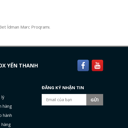
Bet İdman Mərc Proqramı.
NOX YẾN THANH
H
ĐĂNG KÝ NHẬN TIN
 lý
n hàng
o hành
i hàng