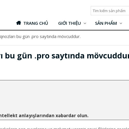
TRANG CHỦ
GIỚI THIỆU
SẢN PHẨM
qnozları bu gün .pro saytında mövcuddur.
ı bu gün .pro saytında mövcuddur
intellekt anlayışlarından xəbərdar olun.