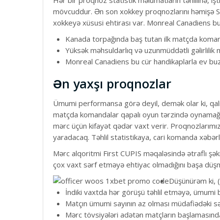
Hər bir proqnoz statistik məlumatların təhlilinə, iş
mövcuddur. Ən son xokkey proqnozlarını həmişə STA
xokkeyə xüsusi ehtirası var.
Monreal Canadiens bu 
Kanada torpağında baş tutan ilk matçda koman
Yüksək məhsuldarlıq və uzunmüddətli gəlirlilik m
Monreal Canadiens bu cür handikaplarla ev buz 
Ən yaxşı proqnozlar
Ümumi performansa görə deyil, demək olar ki, qalib
matçda komandalar qapalı oyun tərzində oynamağa b
mərc üçün kifayət qədər vaxt verir. Proqnozlarım
yaradacaq. Təhlil statistikaya, cari komanda xəbər
Mərc alqoritmi First CUPIS məqaləsində ətraflı şəki
çox vaxt sərf etməyə ehtiyac olmadığını başa düşm
Düşünürəm ki, (
İndiki vaxtda hər görüşü təhlil etməyə, ümumi
Matçın ümumi sayının az olması müdafiədəki səh
Mərc tövsiyələri adətən matçların başlamasından 