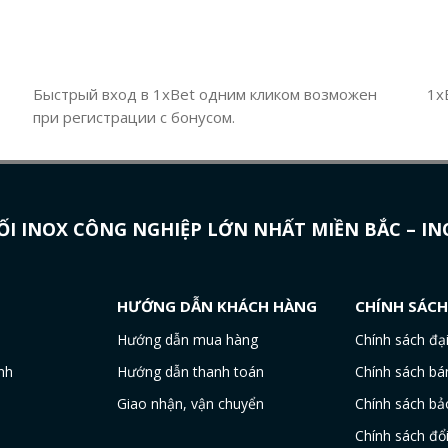
Быстрый вход в 1xBet одним кликом возможен
1x
при регистрации с бонусом.
I INOX CÔNG NGHIỆP LỚN NHẤT MIỀN BẮC – I
HƯỚNG DẪN KHÁCH HÀNG
CHÍNH SÁC
Hướng dẫn mua hàng
Chính sách đại
nh
Hướng dẫn thanh toán
Chính sách bá
Giao nhận, vận chuyển
Chính sách bả
Chính sách đổ