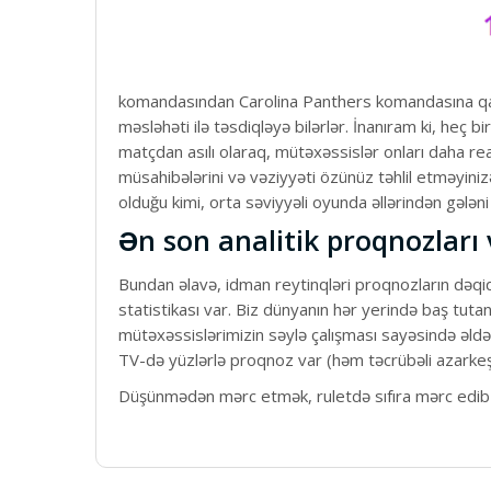
komandasından Carolina Panthers komandasına qarşı o
məsləhəti ilə təsdiqləyə bilərlər. İnanıram ki, heç
matçdan asılı olaraq, mütəxəssislər onları daha real
müsahibələrini və vəziyyəti özünüz təhlil etməyin
olduğu kimi, orta səviyyəli oyunda əllərindən gələn
Ən son analitik proqnozları 
Bundan əlavə, idman reytinqləri proqnozların dəqiqli
statistikası var. Biz dünyanın hər yerində baş tuta
mütəxəssislərimizin səylə çalışması sayəsində əldə
TV-də yüzlərlə proqnoz var (həm təcrübəli azarkeş
Düşünmədən mərc etmək, ruletdə sıfıra mərc edib 