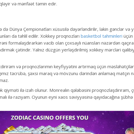
iqləyir və mənfəət təmin edir.
də Dünya Çempionatları xüsusilə dəyərləndirilir, lakin gənclər və y
ları da təhlil edilir. Xokkey proqnozları
basketbol tahminleri
üçün 
ni formalaşdırarkən vacib olan çoxsaylı nüansları nəzərdən qaçıra 
irmək çətindir. Yalnız düzgün yerləşdirilmiş xokkey mərcləri qalibiyy
etdirirəm və proqnozlarımın keyfiyyətini artırmaq üçün məsləhətçilər
ğımız təcrübə, şəxsi maraq və mövzunu dərindən anlamaq matçın nət
lmaz.
k qiyməti ilə izah olunur. Monrealın qələbəsini proqnozlaşdırıram, 
malı ilə razıyam. Oyunun eyni xaos səviyyəsinə qayıdacağına şübh