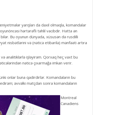
eniyetmələr yarışları da daxil olmaqla, komandalar
oyunöncəsi hərtərəfli təhlil vacibdir. Hətta ən
bilər. Bu oyunun dünyada, xüsusən də rusdilli
ət nisbətlərini və (nəticə etibarilə) mənfəəti artıra
 və analitiklərlə işləyirəm. Qorxaq heç vaxt bu
icələrindən nəticə çıxarmağa imkan verir.
çünki onlar buna qadirdirlər. Komandaların bu
ə edirəm; əvvəlki matçdan sonra komandaların
Montreal
Canadiens