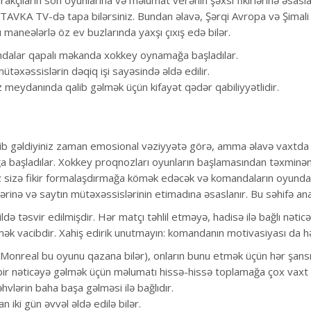
tirakçıların son oyunlarına və məlumat verənin şəxsi fikirlərinə əsas
VKA TV-də tapa bilərsiniz. Bundan əlavə, Şərqi Avropa və Şimali Am
maneələrlə öz ev buzlarında yaxşı çıxış edə bilər.
dalar qapalı məkanda xokkey oynamağa başladılar.
ütəxəssislərin dəqiq işi sayəsində əldə edilir.
meydanında qalib gəlmək üçün kifayət qədər qabiliyyətlidir.
 gəldiyiniz zaman emosional vəziyyətə görə, amma əlavə vaxtda cəza
aşladılar. Xokkey proqnozları oyunların başlamasından təxminən bi
ız sizə fikir formalaşdırmağa kömək edəcək və komandaların oyunda
lərinə və saytın mütəxəssislərinin etimadına əsaslanır. Bu səhifə a
ldə təsvir edilmişdir. Hər matçı təhlil etməyə, hadisə ilə bağlı nə
ək vacibdir. Xahiş edirik unutmayın: komandanın motivasiyası da hə
Monreal bu oyunu qazana bilər), onların bunu etmək üçün hər şansı
 bir nəticəyə gəlmək üçün məlumatı hissə-hissə toplamağa çox vaxt
vlərin baha başa gəlməsi ilə bağlıdır.
iki gün əvvəl əldə edilə bilər.