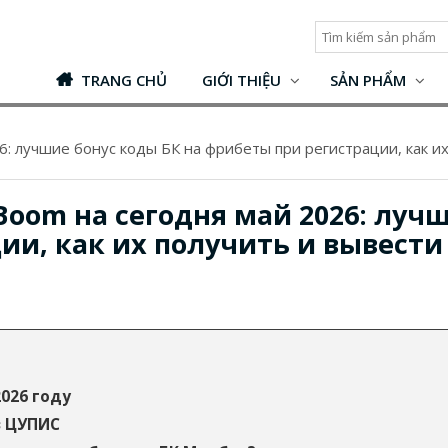
TRANG CHỦ
GIỚI THIỆU
SẢN PHẨM
 лучшие бонус коды БК на фрибеты при регистрации, как их
oom на сегодня май 2026: лучш
ии, как их получить и вывести
026 году
в ЦУПИС