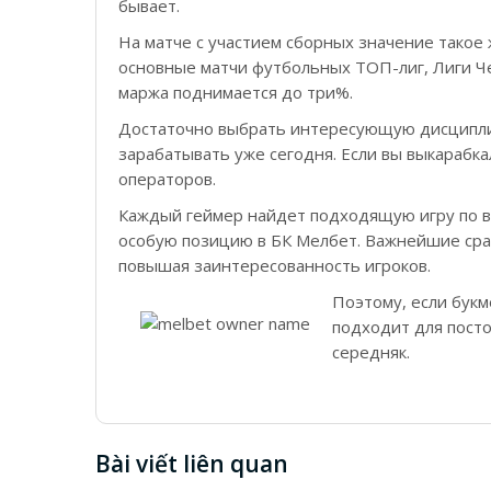
бывает.
На матче с участием сборных значение такое 
основные матчи футбольных ТОП-лиг, Лиги Ч
маржа поднимается до три%.
Достаточно выбрать интересующую дисциплину
зарабатывать уже сегодня. Если вы выкарабка
операторов.
Каждый геймер найдет подходящую игру по в
особую позицию в БК Мелбет. Важнейшие сра
повышая заинтересованность игроков.
Поэтому, если букм
подходит для посто
середняк.
Bài viết liên quan