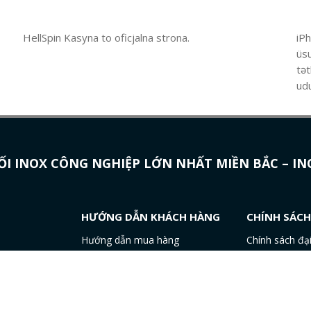
HellSpin Kasyna to oficjalna strona.
iPh
üs
tət
udu
I INOX CÔNG NGHIỆP LỚN NHẤT MIỀN BẮC – I
HƯỚNG DẪN KHÁCH HÀNG
CHÍNH SÁC
Hướng dẫn mua hàng
Chính sách đại
nh
Hướng dẫn thanh toán
Chính sách bá
Giao nhận, vận chuyển
Chính sách bả
Chính sách đổ