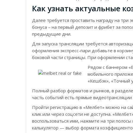
Как узнать актуальные к
Далее требуется проставить награду на три э
бонуса – на первый депозит и фрибет за попо
предыдущие дни.
Для запуска трансляции требуется авторизаци
оформления экспресс-пари добавьте в корзин
боковой части страницы. При оформлении став
Рядом с баннером «В
мобильного приложен
«Кешбэк», «Точный у
Полный разбор форматов и рынков, в разделе 
часть событий есть прямые видеотрансляции 
Пройти регистрацию в «Мелбет» можно на сай
клик или через соцсети не доступна. «Мелбе
воспользоваться ими, нажмите на три полосы
калькулятор — выбор формата коэффициентов,