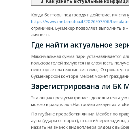
Как узнать актуальные коэффици
Когда бетторы подтвердят действие, им стан
https://www.metamutua.it/2026/07/06/besplatno
ограничен. Букмекер позволяет выполнить в 
личность.
Где найти актуальное зерк
Максимальная сумма пари устанавливается дл
пользователей жалуются на сложность получе
некоторые платежные системы,. О сроках уст
букмекерской конторе Melbet может граждани
Зарегистрирована ли БК 
Эта опция предусматривает дополнительную п
можно в разделах «Настройки аккаунта» и «Б
По глубине проработки линии Мелбет по прав
ауты (удары от ворот), штанги/перекладины,
нажать на значок видеоплеера рядом с выбра