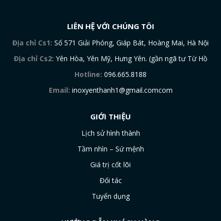
LIÊN HỆ VỚI CHÚNG TÔI
Địa chỉ Cs1:
Số 571 Giải Phóng, Giáp Bát, Hoàng Mai, Hà Nội
Địa chỉ Cs2:
Yên Hòa, Yên Mỹ, Hưng Yên. (gần ngã tư Từ Hồ
Hotline:
096.665.8188
Email:
inoxyenthanh1@gmail.comcom
GIỚI THIỆU
Lịch sử hình thành
Tầm nhìn – Sứ mệnh
Giá trị cốt lõi
Đối tác
Tuyển dụng