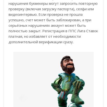
нарушения букмекеры могут запросить повторную
проверку (включая загрузку паспорта), селфи или
видеоинтервью. Если проверка не прошла
успешно, счет может быть заблокирован, а при
серьёзных нарушениях аккаунт может быть
полностью закрыт. Регистрация в ППС Лига Ставок
платная, но избавляет от необходимости
дополнительной верификации сразу.