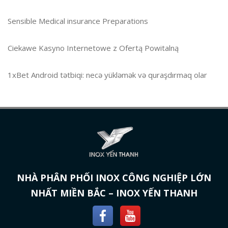
Sensible Medical insurance Preparations
Ciekawe Kasyno Internetowe z Ofertą Powitalną
1xBet Android tətbiqi: necə yükləmək və quraşdırmaq olar
NHÀ PHÂN PHỐI INOX CÔNG NGHIỆP LỚN
NHẤT MIỀN BẮC – INOX YẾN THANH