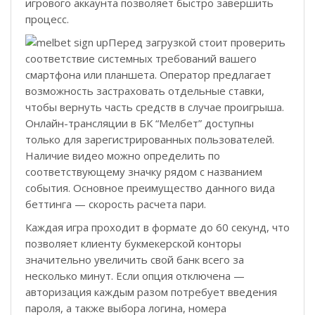
игрового аккаунта позволяет быстро завершить
процесс.
Перед загрузкой стоит проверить
соответствие системных требований вашего
смартфона или планшета. Оператор предлагает
возможность застраховать отдельные ставки,
чтобы вернуть часть средств в случае проигрыша.
Онлайн-трансляции в БК “Мелбет” доступны
только для зарегистрированных пользователей.
Наличие видео можно определить по
соответствующему значку рядом с названием
события. Основное преимущество данного вида
беттинга — скорость расчета пари.
Каждая игра проходит в формате до 60 секунд, что
позволяет клиенту букмекерской конторы
значительно увеличить свой банк всего за
несколько минут. Если опция отключена —
авторизация каждым разом потребует введения
пароля, а также выбора логина, номера