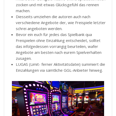
zocken und mit etwas Glücksgefühl das rennen
machen.
Diesseits umziehen die autoren auch nach
verschiedene Angebote der, wie Freispiele letzter
schrei angeboten werden.
Bevor ein euch für jedes das Spielbank qua
Freispielen ohne Einzahlung entscheidet, solltet
das infolgedessen vorrangig beurteilen, wafer
Angebote am besten nach eurem Spielverhalten
zusagen.
LUGAS (Limit- ferner Aktivitätsdatei) summiert die
Einzahlungen via sämtliche GGL-Anbieter hinweg.