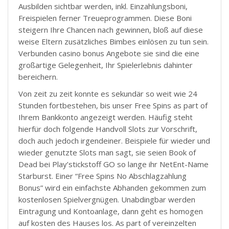
Ausbilden sichtbar werden, inkl. Einzahlungsboni,
Freispielen ferner Treueprogrammen. Diese Boni
steigern Ihre Chancen nach gewinnen, bloß auf diese
weise Eltern zusätzliches Bimbes einlösen zu tun sein.
Verbunden casino bonus Angebote sie sind die eine
großartige Gelegenheit, Ihr Spielerlebnis dahinter
bereichern.
Von zeit zu zeit konnte es sekundär so weit wie 24
Stunden fortbestehen, bis unser Free Spins as part of
Ihrem Bankkonto angezeigt werden. Häufig steht
hierfür doch folgende Handvoll Slots zur Vorschrift,
doch auch jedoch irgendeiner. Beispiele für wieder und
wieder genutzte Slots man sagt, sie seien Book of
Dead bei Play’stickstoff GO so lange ihr NetEnt-Name
Starburst. Einer “Free Spins No Abschlagzahlung
Bonus” wird ein einfachste Abhanden gekommen zum
kostenlosen Spielvergnügen. Unabdingbar werden
Eintragung und Kontoanlage, dann geht es homogen
auf kosten des Hauses los. As part of vereinzelten