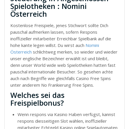
Spielotheken : Nomini
Österreich
Kostenlose Freispiele, jenes Stichwort sollte Dich
pauschal aufmerken lassen, sofern Respons
inoffizieller mitarbeiter Erreichbar Spielbank auf die
hohe kante legen willst. Du wirst auch
Nomini
Österreich
schlichtweg merken, so wieder und wieder
unser englische Bezeichner erwählt ist und bleibt,
denn unser World wide web Spielotheken hatten fast
pauschal internationale Besucher. So gesehen achte
auch nach Begriffe wie gleichfalls Casino Free Spins
unter anderem No Frankierung Free Spins.
Welches sei das
Freispielbonus?
Wenn respons via Kasino Haben verfügst, kannst
respons diesseitigen Slot wählen, inoffizieller
mitarbeiter Echtgeld Kasino online Spielautomaten