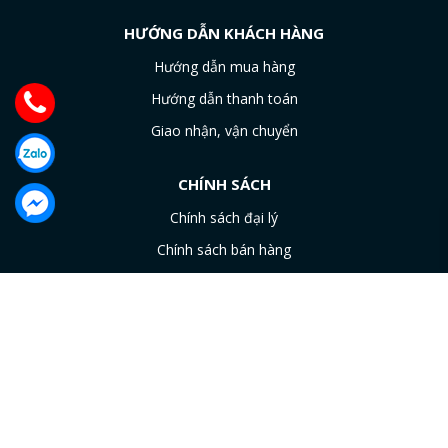
HƯỚNG DẪN KHÁCH HÀNG
Hướng dẫn mua hàng
Hướng dẫn thanh toán
Giao nhận, vận chuyển
CHÍNH SÁCH
Chính sách đại lý
Chính sách bán hàng
Chính sách bảo hành
Chính sách đổi hàng
Chính sách bảo mật
Dịch vụ sửa chữa
ĐĂNG KÝ NHẬN TIN