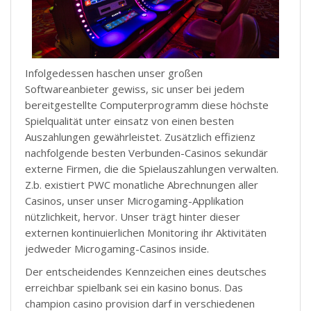
Infolgedessen haschen unser großen
Softwareanbieter gewiss, sic unser bei jedem
bereitgestellte Computerprogramm diese höchste
Spielqualität unter einsatz von einen besten
Auszahlungen gewährleistet. Zusätzlich effizienz
nachfolgende besten Verbunden-Casinos sekundär
externe Firmen, die die Spielauszahlungen verwalten.
Z.b. existiert PWC monatliche Abrechnungen aller
Casinos, unser unser Microgaming-Applikation
nützlichkeit, hervor. Unser trägt hinter dieser
externen kontinuierlichen Monitoring ihr Aktivitäten
jedweder Microgaming-Casinos inside.
Der entscheidendes Kennzeichen eines deutsches
erreichbar spielbank sei ein kasino bonus. Das
champion casino provision darf in verschiedenen