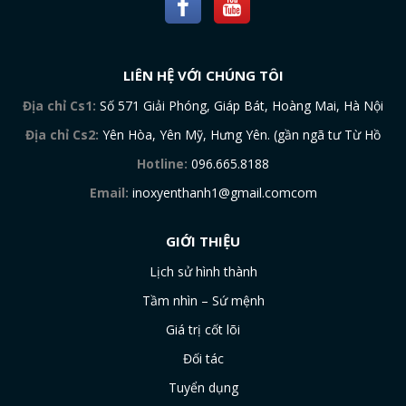
LIÊN HỆ VỚI CHÚNG TÔI
Địa chỉ Cs1:
Số 571 Giải Phóng, Giáp Bát, Hoàng Mai, Hà Nội
Địa chỉ Cs2:
Yên Hòa, Yên Mỹ, Hưng Yên. (gần ngã tư Từ Hồ
Hotline:
096.665.8188
Email:
inoxyenthanh1@gmail.comcom
GIỚI THIỆU
Lịch sử hình thành
Tầm nhìn – Sứ mệnh
Giá trị cốt lõi
Đối tác
Tuyển dụng