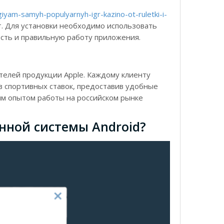
egiyam-samyh-populyarnyh-igr-kazino-ot-ruletki-i-
т. Для установки необходимо использовать
ость и правильную работу приложения.
елей продукции Apple. Каждому клиенту
в спортивных ставок, предоставив удобные
им опытом работы на российском рынке
нной системы Android?