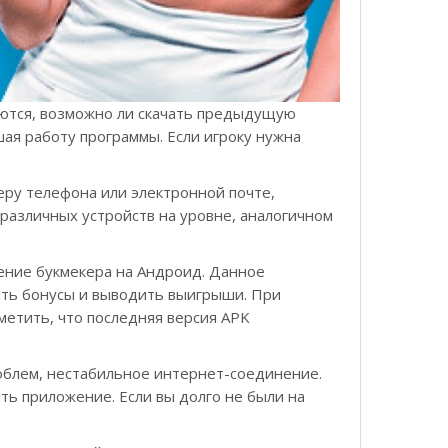
уются, возможно ли скачать предыдущую
ая работу программы. Если игроку нужна
еру телефона или электронной почте,
различных устройств на уровне, аналогичном
жение букмекера на Андроид. Данное
чать бонусы и выводить выигрыши. При
метить, что последняя версия APK
облем, нестабильное интернет-соединение.
ь приложение. Если вы долго не были на