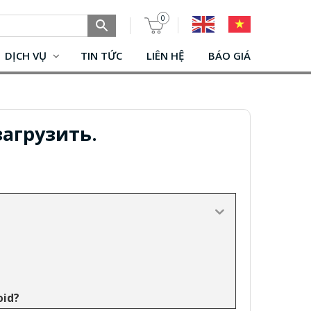
0
DỊCH VỤ
TIN TỨC
LIÊN HỆ
BÁO GIÁ
агрузить.
oid?