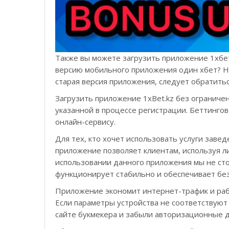
Также вы можете загрузить приложение 1хбет
версию мобильного приложения один хбет? Н
старая версия приложения, следует обратить
Загрузить приложение 1xBet.kz без ограниче
указанной в процессе регистрации. Беттинго
онлайн-сервису.
Для тех, кто хочет использовать услуги заве
приложение позволяет клиентам, используя л
использовании данного приложения мы не сто
функционирует стабильно и обеспечивает бе
Приложение экономит интернет-трафик и раб
Если параметры устройства не соответствуют
сайте букмекера и забыли авторизационные д