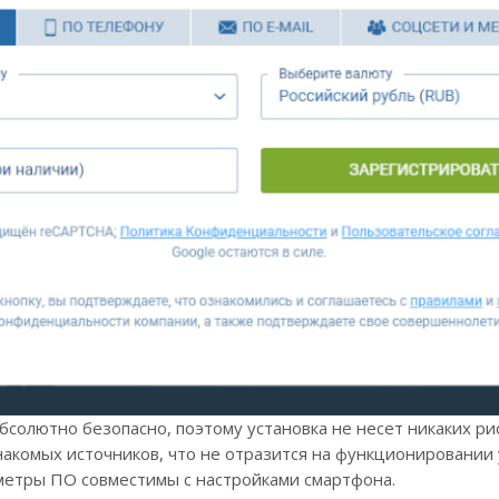
солютно безопасно, поэтому установка не несет никаких рис
накомых источников, что не отразится на функционировании
метры ПО совместимы с настройками смартфона.