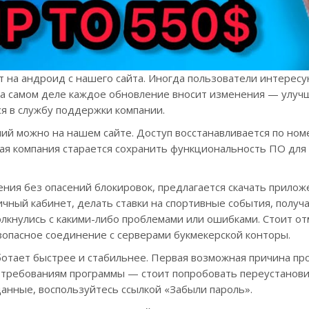
 на андроид с нашего сайта. Иногда пользователи интерес
а самом деле каждое обновление вносит изменения — улучш
ся в службу поддержки компании.
ний можно на нашем сайте. Доступ восстанавливается по ном
вая компания старается сохранить функциональность ПО для 
дения без опасений блокировок, предлагается скачать прило
ичный кабинет, делать ставки на спортивные события, полу
лкнулись с какими-либо проблемами или ошибками. Стоит от
зопасное соединение с серверами букмекерской конторы.
отает быстрее и стабильнее. Первая возможная причина пр
 требованиям программы — стоит попробовать переустановит
анные, воспользуйтесь ссылкой «Забыли пароль».