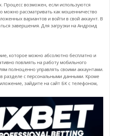
х. Процесс возможен, если используются
то можно рассматривать как мошенничество
оженных вариантов и войти в свой аккаунт. В
ться завершения. Для загрузки на Андроид
ие, которое можно абсолютно бесплатно и
ативно повлиять на работу мобильного
лям полноценно управлять своими аккаунтами.
я в разделе с персональными данными. Кроме
иложение, зайдите на сайт БК с телефоном,