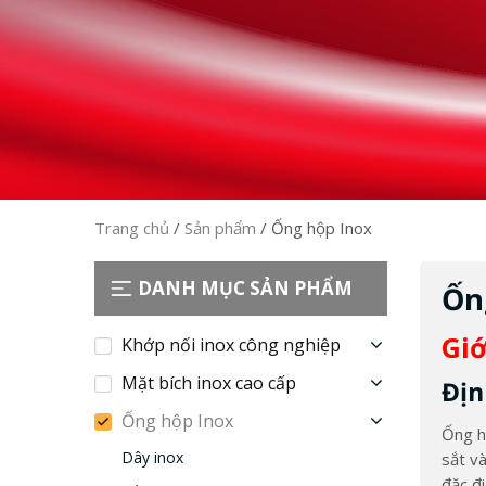
Trang chủ
/
Sản phẩm
/
Ống hộp Inox
DANH MỤC SẢN PHẨM
Ốn
Giớ
Khớp nối inox công nghiệp
Mặt bích inox cao cấp
Địn
Ống hộp Inox
Ống h
Dây inox
sắt v
đặc đ