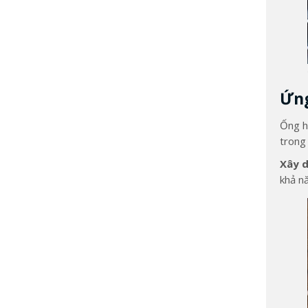
Ứng
Ống h
trong 
Xây 
khả n