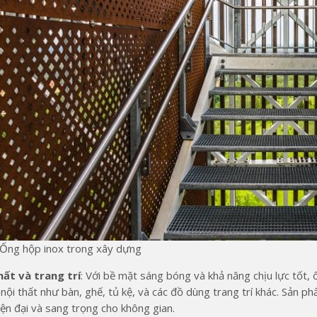
Ống hộp inox trong xây dựng
hất và trang trí
: Với bề mặt sáng bóng và khả năng chịu lực tốt
ội thất như bàn, ghế, tủ kệ, và các đồ dùng trang trí khác. Sản p
iện đại và sang trọng cho không gian.