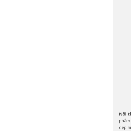
Nội t
phẩm n
đẹp h