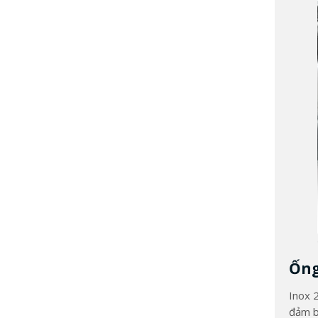
Ống
Inox 
đảm b