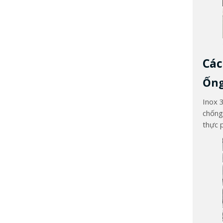
Các
Ống
Inox 
chống
thực p