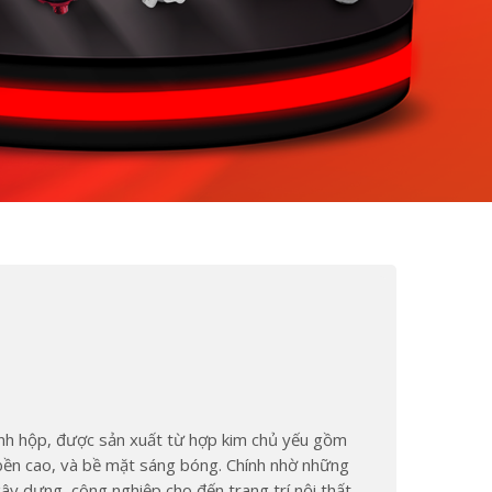
ình hộp, được sản xuất từ hợp kim chủ yếu gồm
 bền cao, và bề mặt sáng bóng. Chính nhờ những
y dựng, công nghiệp cho đến trang trí nội thất.