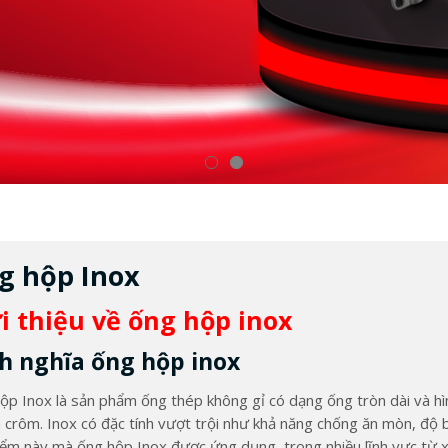
g hộp Inox
i thiệu về ống hộp inox
h nghĩa ống hộp inox
ộp Inox là sản phẩm ống thép không gỉ có dạng ống tròn dài và h
à crôm. Inox có đặc tính vượt trội như khả năng chống ăn mòn, độ
iểm này mà ống hộp Inox được ứng dụng trong nhiều lĩnh vực từ xâ