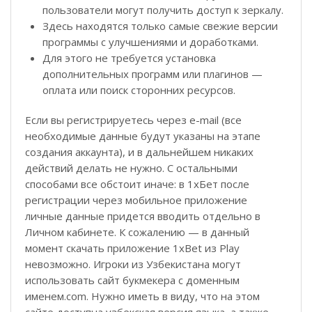
пользователи могут получить доступ к зеркалу.
Здесь находятся только самые свежие версии
программы с улучшениями и доработками.
Для этого не требуется установка
дополнительных программ или плагинов —
оплата или поиск сторонних ресурсов.
Если вы регистрируетесь через e-mail (все
необходимые данные будут указаны на этапе
создания аккаунта), и в дальнейшем никаких
действий делать не нужно. С остальными
способами все обстоит иначе: в 1хБет после
регистрации через мобильное приложение
личные данные придется вводить отдельно в
Личном кабинете. К сожалению — в данный
момент скачать приложение 1xBet из Play
невозможно. Игроки из Узбекистана могут
использовать сайт букмекера с доменным
именем.com. Нужно иметь в виду, что на этом
сайте доступна узбекская версия языка, а также