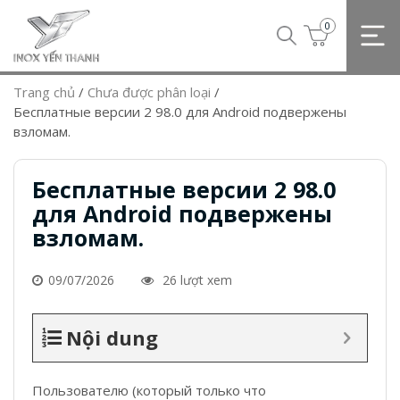
0
Trang chủ
/
Chưa được phân loại
/
Бесплатные версии 2 98.0 для Android подвержены
взломам.
Бесплатные версии 2 98.0
для Android подвержены
взломам.
09/07/2026
26 lượt xem
Nội dung
Пользователю (который только что