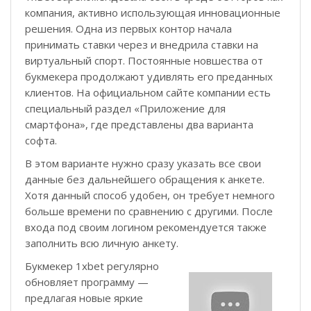
компания, активно использующая инновационные
решения. Одна из первых контор начала
принимать ставки через и внедрила ставки на
виртуальный спорт. Постоянные новшества от
букмекера продолжают удивлять его преданных
клиентов. На официальном сайте компании есть
специальный раздел «Приложение для
смартфона», где представлены два варианта
софта.
В этом варианте нужно сразу указать все свои
данные без дальнейшего обращения к анкете.
Хотя данный способ удобен, он требует немного
больше времени по сравнению с другими. После
входа под своим логином рекомендуется также
заполнить всю личную анкету.
Букмекер 1xbet регулярно
обновляет программу —
предлагая новые яркие