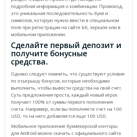
подробная информация о комбинации. Промокод,
это уникальная последовательность букв и
символов, которую нужно ввести в специальном
поле при регистрации на сайте БК, зеркале или в
мобильном приложении.
Сделайте первый депозит и
получите бонусные
средства.
Однако следует помнить, что существуют условия
по отыгрышу бонусов, которые необходимо
выполнить, чтобы вывести средства на свой счет.
Суть предложения проста, каждый новый игрок
получает 100% от суммы первого пополнения
счета. Например, если вы пополняете счет на 100
USD, то на него добавляется еще 100 USD.
Мобильное приложение букмекерской конторы
для Android можно скачать с официального сайта