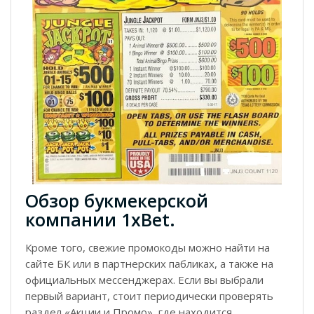
Обзор букмекерской
компании 1xBet.
Кроме того, свежие промокоды можно найти на
сайте БК или в партнерских пабликах, а также на
официальных мессенджерах. Если вы выбрали
первый вариант, стоит периодически проверять
раздел «Акции и Промо», где находится