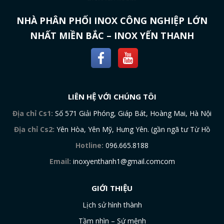
NHÀ PHÂN PHỐI INOX CÔNG NGHIỆP LỚN
NHẤT MIỀN BẮC – INOX YẾN THANH
LIÊN HỆ VỚI CHÚNG TÔI
Địa chỉ Cs1:
Số 571 Giải Phóng, Giáp Bát, Hoàng Mai, Hà Nội
Địa chỉ Cs2:
Yên Hòa, Yên Mỹ, Hưng Yên. (gần ngã tư Từ Hồ
Hotline:
096.665.8188
Email:
inoxyenthanh1@gmail.comcom
GIỚI THIỆU
Lịch sử hình thành
Tầm nhìn – Sứ mệnh