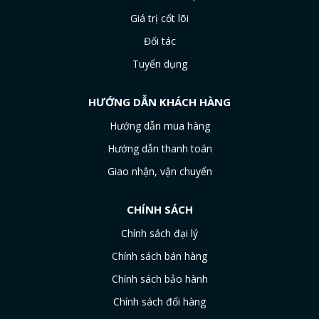
Giá trị cốt lõi
Đối tác
Tuyển dụng
HƯỚNG DẪN KHÁCH HÀNG
Hướng dẫn mua hàng
Hướng dẫn thanh toán
Giao nhận, vận chuyển
CHÍNH SÁCH
Chính sách đại lý
Chính sách bán hàng
Chính sách bảo hành
Chính sách đổi hàng