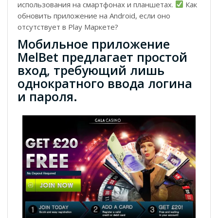
использования на смартфонах и планшетах.
Как
обновить приложение на Android, если оно
отсутствует в Play Маркете?
Мобильное приложение
MelBet предлагает простой
вход, требующий лишь
однократного ввода логина
и пароля.