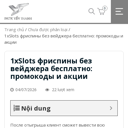
0
Trang chủ
/
Chưa được phân loại
/
1xSlots фриспины без вейджера бесплатно: промокоды и
акции
1xSlots фриспины без
вейджера бесплатно:
промокоды и акции
04/07/2026
22 lượt xem
Nội dung
После отыгрыша клиент сможет вывести всю