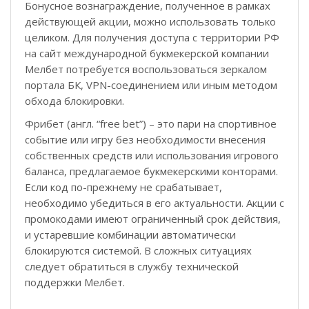
Бонусное вознаграждение, полученное в рамках
действующей акции, можно использовать только
целиком. Для получения доступа с территории РФ
на сайт международной букмекерской компании
Мелбет потребуется воспользоваться зеркалом
портала БК, VPN-соединением или иным методом
обхода блокировки.
Фрибет (англ. “free bet”) – это пари на спортивное
событие или игру без необходимости внесения
собственных средств или использования игрового
баланса, предлагаемое букмекерскими конторами.
Если код по-прежнему не срабатывает,
необходимо убедиться в его актуальности. Акции с
промокодами имеют ограниченный срок действия,
и устаревшие комбинации автоматически
блокируются системой. В сложных ситуациях
следует обратиться в службу технической
поддержки Мелбет.