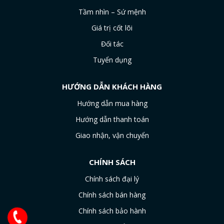
Tầm nhìn – Sứ mệnh
Giá trị cốt lõi
Đối tác
Tuyển dụng
HƯỚNG DẪN KHÁCH HÀNG
Hướng dẫn mua hàng
Hướng dẫn thanh toán
Giao nhận, vận chuyển
CHÍNH SÁCH
Chính sách đại lý
Chính sách bán hàng
Chính sách bảo hành