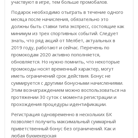
участвуют в игре, тем больше промобалов.
Подарок необходимо отыграть в течение одного
месяца после начисления, обязательно это
должны быть ставки типа экспресс, состоящие как
минимум из трех спортивных событий. Следует
знать, что ряд акций от Мелбет, актуальных в
2019 году, работают и сейчас. Перечень по
промокодам 2020 активно пополняется,
обновляется. Но нужно помнить, что некоторые
промокоды носят временный характер, могут
иметь ограничений срок действия. Бонус не
суммируется с другими бонусными начислениями.
Этим вознаграждением можно воспользоваться на
протяжении 30 суток с момента регистрации и
прохождения процедуры идентификации.
Регистрация одновременно в нескольких БК
позволяет получить максимальный суммарный
приветственный бонус без ограничений. Как и
любая букмекерская