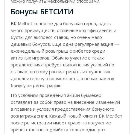
можно получить несколькими способами.
Бонусы БЕТСИТИ
БК Melbet точно не для бонусхантеров, здесь
много преимуществ, отличные коэффициенты и
бусты для экспресс-ставок, но очень мало
дешевых бонусов. Еще одна регулярная акция —
еженедельный розыгрыш фрибетов среди
активных игроков. Обычно участие в таких
предложениях требует выполнения условий по
ставкам, поэтому рассматривать их лучше как
дополнительную возможность, а не как замену
бонусу за регистрацию.
По условиям проведения акции букмекер
оставляет за собой право на внесение изменений
в правила и условия предоставления бонусного
вознаграждения. Каждый новый клиент БК Мелбет
после регистрации имеет право на получение
приветственного фрибета только один раз.