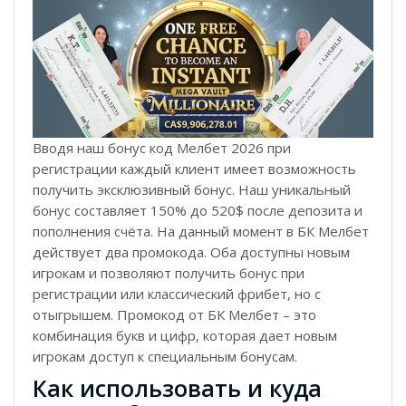
Вводя наш бонус код Мелбет 2026 при
регистрации каждый клиент имеет возможность
получить эксклюзивный бонус. Наш уникальный
бонус составляет 150% до 520$ после депозита и
пополнения счёта. На данный момент в БК Мелбет
действует два промокода. Оба доступны новым
игрокам и позволяют получить бонус при
регистрации или классический фрибет, но с
отыгрышем. Промокод от БК Мелбет – это
комбинация букв и цифр, которая дает новым
игрокам доступ к специальным бонусам.
Как использовать и куда