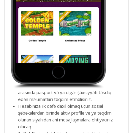
arasında pasport və ya digər şəxsiyyəti təsdiq
edən məlumatları təqdim etməlisiniz.
Hesabınıza ilk dəfə daxil olmaq üçün sosial
şəbəkələrdən birində aktiv profilə və ya təqdim
olunan siyahıdan ani mesajlaşmalara ehtiyacınız
olacaq.