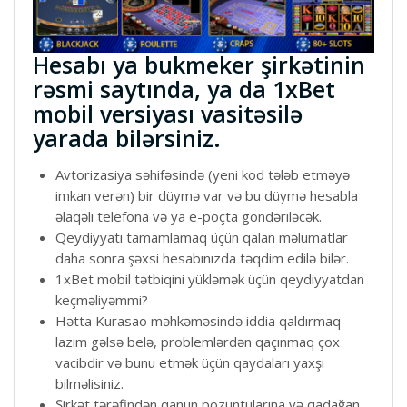
Hesabı ya bukmeker şirkətinin
rəsmi saytında, ya da 1xBet
mobil versiyası vasitəsilə
yarada bilərsiniz.
Avtorizasiya səhifəsində (yeni kod tələb etməyə
imkan verən) bir düymə var və bu düymə hesabla
əlaqəli telefona və ya e-poçta göndəriləcək.
Qeydiyyatı tamamlamaq üçün qalan məlumatlar
daha sonra şəxsi hesabınızda təqdim edilə bilər.
1xBet mobil tətbiqini yükləmək üçün qeydiyyatdan
keçməliyəmmi?
Hətta Kurasao məhkəməsində iddia qaldırmaq
lazım gəlsə belə, problemlərdən qaçınmaq çox
vacibdir və bunu etmək üçün qaydaları yaxşı
bilməlisiniz.
Şirkət tərəfindən qanun pozuntularına və qadağan