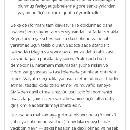
olunmuş fəaliyyət şübhələrinə görə sanksiyalardan
yayınmaq üçün onlar diqqətlə öyrənilməlidir.
Bəlkə də (formanı tam klaviatura ilə doldurmaq daha
asandır) veb saytın tam versiyasından istifadə etməklə.
Xeyr, forma şəxsi hesabınıza daxil olmaq və hesab
yaratmaq üçün tələb olunur. Sadəcə sadə standart
təlimatları izləyin və sonra parolunuzu daha təhlükəsiz
və yaddaqalan parolla dəyişdirin. Praktikada bu o
deməkdir ki, natamam məlumatlar şübhə riskini və
video zəng vasitəsilə təsdiqləmədə çətinliklər ehtimalını
artırır. Valyuta seçməklə yanaşı, telefon nömrəsi təqdim
etməli, təsdiq kodu tələb etməli və müvafiq sahəyə
SMS-dən daxil etməlisiniz. Bu üsul telefon nömrənizi
əsas əlaqə şəxsiniz və şəxsi hesabınız üçün alternativ
giriş kimi əlaqələndirməyi əhatə edir.
Kürasaoda məhkəməyə getməli olsanız belə (özünüzü
çətinliyə salmamaq vacibdir), qaydaları yaxşı bilmək
vacibdir. Xeyr — şəxsi hesabınıza daxil olmaq və hesab