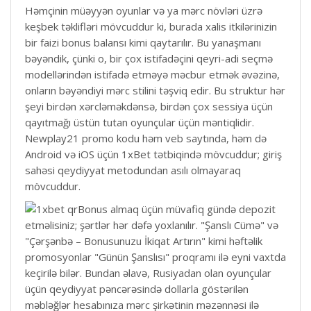
Həmçinin müəyyən oyunlar və ya mərc növləri üzrə
keşbek təklifləri mövcuddur ki, burada xalis itkilərinizin
bir faizi bonus balansı kimi qaytarılır. Bu yanaşmanı
bəyəndik, çünki o, bir çox istifadəçini qeyri-adi seçmə
modellərindən istifadə etməyə məcbur etmək əvəzinə,
onların bəyəndiyi mərc stilini təşviq edir. Bu struktur hər
şeyi birdən xərcləməkdənsə, birdən çox sessiya üçün
qayıtmağı üstün tutan oyunçular üçün məntiqlidir.
Newplay21 promo kodu həm veb saytında, həm də
Android və iOS üçün 1xBet tətbiqində mövcuddur; giriş
sahəsi qeydiyyat metodundan asılı olmayaraq
mövcuddur.
Bonus almaq üçün müvafiq gündə depozit
etməlisiniz; şərtlər hər dəfə yoxlanılır. "Şanslı Cümə" və
"Çərşənbə – Bonusunuzu İkiqat Artırın" kimi həftəlik
promosyonlar "Günün Şanslısı" proqramı ilə eyni vaxtda
keçirilə bilər. Bundan əlavə, Rusiyadan olan oyunçular
üçün qeydiyyat pəncərəsində dollarla göstərilən
məbləğlər hesabınıza mərc şirkətinin məzənnəsi ilə