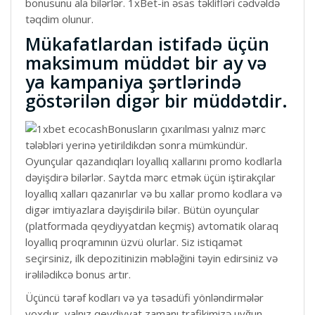
bonusunu ala bilərlər. 1xBet-in əsas təklifləri cədvəldə
təqdim olunur.
Mükafatlardan istifadə üçün
maksimum müddət bir ay və
ya kampaniya şərtlərində
göstərilən digər bir müddətdir.
Bonusların çıxarılması yalnız mərc
tələbləri yerinə yetirildikdən sonra mümkündür.
Oyunçular qazandıqları loyallıq xallarını promo kodlarla
dəyişdirə bilərlər. Saytda mərc etmək üçün iştirakçılar
loyallıq xalları qazanırlar və bu xallar promo kodlara və
digər imtiyazlara dəyişdirilə bilər. Bütün oyunçular
(platformada qeydiyyatdan keçmiş) avtomatik olaraq
loyallıq proqramının üzvü olurlar. Siz istiqamət
seçirsiniz, ilk depozitinizin məbləğini təyin edirsiniz və
irəlilədikcə bonus artır.
Üçüncü tərəf kodları və ya təsadüfi yönləndirmələr
yoxdur, yalnız qeydiyyat zamanı trafikimizə uyğun