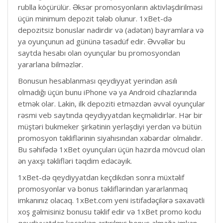
rublla köçürülür. Əksər promosyonların aktivləşdirilməsi
üçün minimum depozit tələb olunur. 1xBet-də
depozitsiz bonuslar nadirdir və (adətən) bayramlara və
ya oyunçunun ad gününə təsadüf edir. Əvvəllər bu
saytda hesabı olan oyunçular bu promosyondan
yararlana bilməzlər.
Bonusun hesablanması qeydiyyat yerindən asılı
olmadığı üçün bunu iPhone və ya Android cihazlarında
etmək olar. Lakin, ilk depoziti etməzdən əvvəl oyunçular
rəsmi veb saytında qeydiyyatdan keçməlidirlər. Hər bir
müştəri bukmeker şirkətinin yerləşdiyi yerdən və bütün
promosyon təkliflərinin siyahısından xəbərdar olmalıdır.
Bu səhifədə 1xBet oyunçuları üçün hazırda mövcud olan
ən yaxşı təklifləri təqdim edəcəyik.
1xBet-də qeydiyyatdan keçdikdən sonra müxtəlif
promosyonlar və bonus təkliflərindən yararlanmaq
imkanınız olacaq. 1xBet.com yeni istifadəçilərə səxavətli
xoş gəlmisiniz bonusu təklif edir və 1xBet promo kodu