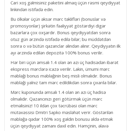
Cari xoş gəlmisiniz paketini almaq üçün rəsmi qeydiyyat
linkindən istifadə edin.
Bu ölkələr üçün əksər mərc təklifləri (bonuslar və
promosyonlar) şirkətin fəaliyyət göstərdiyi digər
bazarlara çox oxşardır. Bonus qeydiyyatdan sonra
otuz gün ərzində istifadə edilə bilər; bu müddətdən
sonra o və bütün qazanclar əlindən alınır. Qeydiyyatın ilk
ayı ərzində edilən depozitə 100% bonus verilir.
Hər biri üçün əmsalı 1.4 olan ən azı üç hadisədən ibarət
ekspress mərclərə icazə verilir. Lakin, ümumi mərc
məbləği bonus məbləğinin beş misli olmalıdır. Bonus
məbləği yalnız tam mərc edildikdən sonra çıxarıla bilər.
Mərc kuponunda əmsalı 1.4 olan ən azı üç hadisə
olmalıdır. Qazancınızı geri götürmək üçün mərc
etməlisiniz! 10 ildən çox təcrübəsi olan mərc
mütəxəssisi Dmitri Sapko məsləhət verir. Göstərilən
məbləğə qədər 100% xoş gəldin bonusu əldə etmək
üçün qeydiyyat zamanı daxil edin. Həmçinin, əlavə