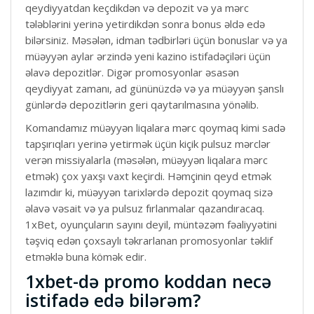
qeydiyyatdan keçdikdən və depozit və ya mərc
tələblərini yerinə yetirdikdən sonra bonus əldə edə
bilərsiniz. Məsələn, idman tədbirləri üçün bonuslar və ya
müəyyən aylar ərzində yeni kazino istifadəçiləri üçün
əlavə depozitlər. Digər promosyonlar əsasən
qeydiyyat zamanı, ad gününüzdə və ya müəyyən şanslı
günlərdə depozitlərin geri qaytarılmasına yönəlib.
Komandamız müəyyən liqalara mərc qoymaq kimi sadə
tapşırıqları yerinə yetirmək üçün kiçik pulsuz mərclər
verən missiyalarla (məsələn, müəyyən liqalara mərc
etmək) çox yaxşı vaxt keçirdi. Həmçinin qeyd etmək
lazımdır ki, müəyyən tarixlərdə depozit qoymaq sizə
əlavə vəsait və ya pulsuz fırlanmalar qazandıracaq.
1xBet, oyunçuların sayını deyil, müntəzəm fəaliyyətini
təşviq edən çoxsaylı təkrarlanan promosyonlar təklif
etməklə buna kömək edir.
1xbet-də promo koddan necə
istifadə edə bilərəm?