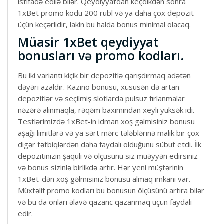
istifadə edilə bilər. Qeydiyyatdan keçdikdən sonra
1xBet promo kodu 200 rubl və ya daha çox depozit
üçün keçərlidir, lakin bu halda bonus minimal olacaq.
Müasir 1xBet qeydiyyat
bonusları və promo kodları.
Bu iki variantı kiçik bir depozitlə qarışdırmaq adətən
dəyəri azaldır. Kazino bonusu, xüsusən də artan
depozitlər və seçilmiş slotlarda pulsuz fırlanmalar
nəzərə alınmaqla, rəqəm baxımından xeyli yüksək idi.
Testlərimizdə 1xBet-in idman xoş gəlmisiniz bonusu
aşağı limitlərə və ya sərt mərc tələblərinə malik bir çox
digər tətbiqlərdən daha faydalı olduğunu sübut etdi. İlk
depozitinizin şaquli və ölçüsünü siz müəyyən edirsiniz
və bonus sizinlə birlikdə artır. Hər yeni müştərinin
1xBet-dən xoş gəlmisiniz bonusu almaq imkanı var.
Müxtəlif promo kodları bu bonusun ölçüsünü artıra bilər
və bu da onları əlavə qazanc qazanmaq üçün faydalı
edir.