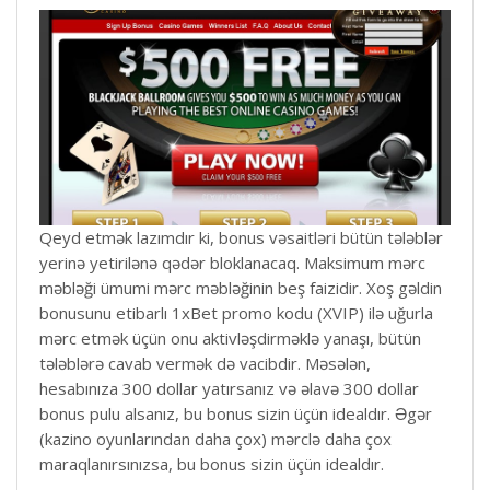
Qeyd etmək lazımdır ki, bonus vəsaitləri bütün tələblər
yerinə yetirilənə qədər bloklanacaq. Maksimum mərc
məbləği ümumi mərc məbləğinin beş faizidir. Xoş gəldin
bonusunu etibarlı 1xBet promo kodu (XVIP) ilə uğurla
mərc etmək üçün onu aktivləşdirməklə yanaşı, bütün
tələblərə cavab vermək də vacibdir. Məsələn,
hesabınıza 300 dollar yatırsanız və əlavə 300 dollar
bonus pulu alsanız, bu bonus sizin üçün idealdır. Əgər
(kazino oyunlarından daha çox) mərclə daha çox
maraqlanırsınızsa, bu bonus sizin üçün idealdır.