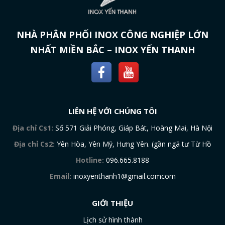
NHÀ PHÂN PHỐI INOX CÔNG NGHIỆP LỚN
NHẤT MIỀN BẮC – INOX YẾN THANH
LIÊN HỆ VỚI CHÚNG TÔI
Địa chỉ Cs1:
Số 571 Giải Phóng, Giáp Bát, Hoàng Mai, Hà Nội
Địa chỉ Cs2:
Yên Hòa, Yên Mỹ, Hưng Yên. (gần ngã tư Từ Hồ
Hotline:
096.665.8188
Email:
inoxyenthanh1@gmail.comcom
GIỚI THIỆU
Lịch sử hình thành