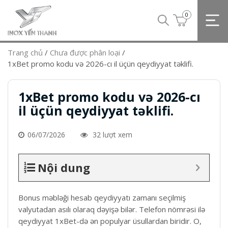
0
Trang chủ
/
Chưa được phân loại
/
1xBet promo kodu və 2026-cı il üçün qeydiyyat təklifi.
1xBet promo kodu və 2026-cı
il üçün qeydiyyat təklifi.
06/07/2026
32 lượt xem
Nội dung
Bonus məbləği hesab qeydiyyatı zamanı seçilmiş
valyutadan asılı olaraq dəyişə bilər. Telefon nömrəsi ilə
qeydiyyat 1xBet-də ən populyar üsullardan biridir. O,