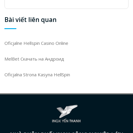
Bài viết liên quan
Oficjalne Hellspin Casino Online
MelBet Cкачать на Андроид
Oficjalna Strona Kasyna HellSpin