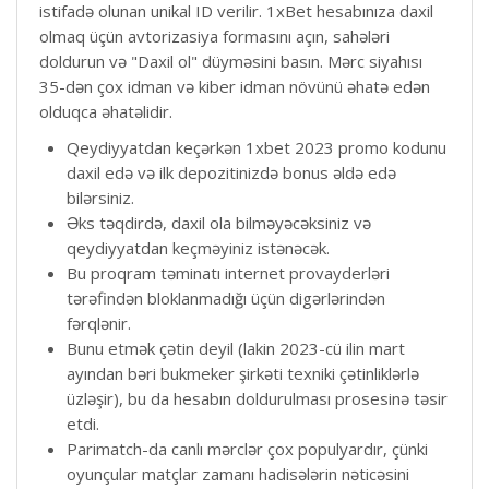
istifadə olunan unikal ID verilir. 1xBet hesabınıza daxil
olmaq üçün avtorizasiya formasını açın, sahələri
doldurun və "Daxil ol" düyməsini basın. Mərc siyahısı
35-dən çox idman və kiber idman növünü əhatə edən
olduqca əhatəlidir.
Qeydiyyatdan keçərkən 1xbet 2023 promo kodunu
daxil edə və ilk depozitinizdə bonus əldə edə
bilərsiniz.
Əks təqdirdə, daxil ola bilməyəcəksiniz və
qeydiyyatdan keçməyiniz istənəcək.
Bu proqram təminatı internet provayderləri
tərəfindən bloklanmadığı üçün digərlərindən
fərqlənir.
Bunu etmək çətin deyil (lakin 2023-cü ilin mart
ayından bəri bukmeker şirkəti texniki çətinliklərlə
üzləşir), bu da hesabın doldurulması prosesinə təsir
etdi.
Parimatch-da canlı mərclər çox populyardır, çünki
oyunçular matçlar zamanı hadisələrin nəticəsini