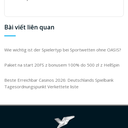
Bài viết liên quan
Wie wichtig ist der Spielertyp bei Sportwetten ohne OASIS?
Pakiet na start 20FS z bonusem 100% do 500 zł z HellSpin
Beste Erreichbar Casinos 2026: Deutschlands Spielbank
Tagesordnungspunkt Verkettete liste