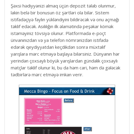
Şəxsi hədiyyənizi almaq üçün depozit tələb olunmur,
lakin belə bir bonusun öz şərtləri ola bilər. Sistem
istifadəçiyə faylın yükləndiyini bildirəcək və onu açmağı
təklif edəcək. Asılılığın ilk əlamətində peşəkar kömək
istəməyiniz tövsiyə olunur. Platformada e-poçt
ünvanınızdan və ya telefon nömrənizdən istifadə
edərək qeydiyyatdan keçdikdən sonra müxtəlif
yarışlara mərc etməyə başlaya bilərsiniz. Dünyanın hər
yerindən çoxsaylı böyük yarışlardan gündəlik çoxsaylı
matçlar təklif olunur ki, bu da həm cari, həm də gələcək
tədbirlərə mərc etməyə imkan verir.