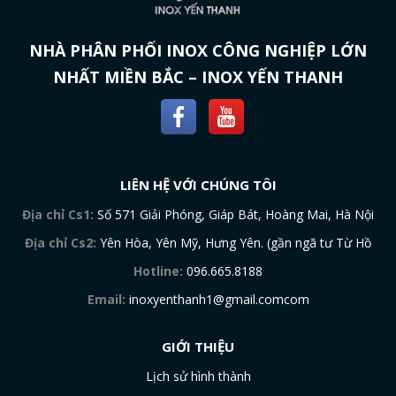
NHÀ PHÂN PHỐI INOX CÔNG NGHIỆP LỚN
NHẤT MIỀN BẮC – INOX YẾN THANH
LIÊN HỆ VỚI CHÚNG TÔI
Địa chỉ Cs1:
Số 571 Giải Phóng, Giáp Bát, Hoàng Mai, Hà Nội
Địa chỉ Cs2:
Yên Hòa, Yên Mỹ, Hưng Yên. (gần ngã tư Từ Hồ
Hotline:
096.665.8188
Email:
inoxyenthanh1@gmail.comcom
GIỚI THIỆU
Lịch sử hình thành