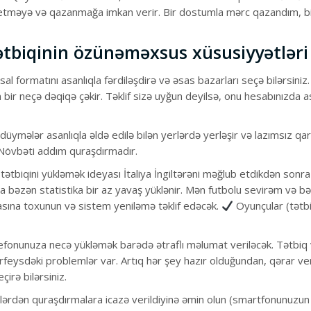
etməyə və qazanmağa imkan verir. Bir dostumla mərc qazandım, bir
tbiqinin özünəməxsus xüsusiyyətləri 
al formatını asanlıqla fərdiləşdirə və əsas bazarları seçə bilərsin
 bir neçə dəqiqə çəkir. Təklif sizə uyğun deyilsə, onu hesabınızda 
düymələr asanlıqla əldə edilə bilən yerlərdə yerləşir və lazımsız qar
. Növbəti addım quraşdırmadır.
tbiqini yükləmək ideyası İtaliya İngiltərəni məğlub etdikdən sonra
ma bəzən statistika bir az yavaş yüklənir. Mən futbolu sevirəm və 
asına toxunun və sistem yeniləmə təklif edəcək.
Oyunçular (tətbiq
fonunuza necə yükləmək barədə ətraflı məlumat veriləcək. Tətbiq ve
nterfeysdəki problemlər var. Artıq hər şey hazır olduğundan, qərar 
irə bilərsiniz.
rdən quraşdırmalara icazə verildiyinə əmin olun (smartfonunuzun P