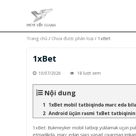
Trang chủ
/
Chưa được phân loại
/
1xBet
1xBet
10/07/2026
18 lượt xem
Nội dung
1xBet mobil tətbiqində mərc edə bilə
Android üçün rəsmi 1xBet tətbiqinin
1xBet: Bukmeyker mobil tətbiqi yükləmək üçün pulsuz
etmədikdə, mərc edən şəxs vəsait çıxarmaq imkanını