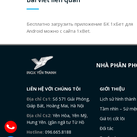
Бесплатно загрузить приложение БК 1хБет для
Android можно с сайта 1xBet.
NHÀ PHÂN PHỐ
LIÊN HỆ VỚI CHÚNG TÔI
GIỚI THIỆU
Địa chỉ Cs1:
Số 571 Giải Phóng,
Lịch sử hình thành
Giáp Bát, Hoàng Mai, Hà Nội
Tầm nhìn – Sứ mệ
Địa chỉ Cs2:
Yên Hòa, Yên Mỹ,
Giá trị cốt lõi
Hưng Yên. (gần ngã tư Từ Hồ
Đối tác
Hotline:
096.665.8188