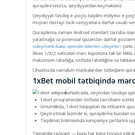
quraşdırırsınızsa, qeydiyyatdan keçməlisiniz.
Qeydiyyat təsdiqi e-poçtu təqdim etdiyiniz e-poçt
müştəri dəstəyi təcili vəziyyətlərə dərhal cavab ver
Quraşdırma zamanı Android standart təcrübə olan
yaratmağa və potensial qazancları dərhal göstərməy
suleymanli-baku-opende-liderleri-izleyirler/
çünki 
Əsas 1/X/2 nəticələri mərc kuponuna tək bir kliklə 
maksimum rahatlığa, istifadə rahatlığına və təhlükəsi
Cihazınızda naməlum mənbələrdən tətbiqlərin quraşdı
1xBet mobil tətbiqində mərc 
Nəticədə, seçimdən təsdiqə qədə
1xbet proqramından istifadə təcrübəmi sizinlə
Ümumilikdə, 1xbet həqiqətən də etibarımı qaza
Qeyd etmək lazımdır ki, quraşdırma bundan son
Təqdimat bölməsində kampaniya şərtlərinə uyğun
Tamamilə razıyam — bunu hər kəsə tövsiyə edirəm