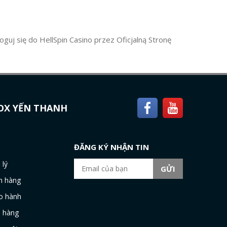
oguj się do HellSpin Casino przez Oficjalną Stronę
NOX YẾN THANH
H
ĐĂNG KÝ NHẬN TIN
 lý
n hàng
o hành
i hàng