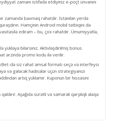
eydiyyat zamanı istifadə etdiyiniz e-poçt ünvanını
z bir zamanda baxmaq rahatdır. İstənilən yerdə
raşdırın. Həmçinin Android mobil tətbiqini də
asitəsilə edirəm – bu, çox rahatdır. Ümumiyyətlə,
yükləyə bilərsiniz. Aktivləşdirilmiş bonus
t ərzində promo kodu ilə verilir.
1xBet-də siz rahat əmsal formatı seçə və interfeysi
əməyə və gələcək hadisələr üçün strategiyanızı
ddindən artıq yükləmir. Kuponun bir hissəsini
qaldırır. Aşağıda sürətli və səmərəli qarşılıqlı əlaqə