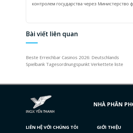
контролем государства через Министерство ф
Bài viết liên quan
Beste Erreichbar Casinos 2026: Deutschlands
Spielbank Tagesordnungspunkt Verkettete liste
NHÀ PHÂN PHỐ
LIÊN HỆ VỚI CHÚNG TÔI
GIỚI THIỆU