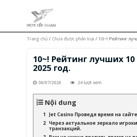
Trang chủ
/
Chưa được phân loại
/
10~! Рейтинг луч
10~! Рейтинг лучших 10 
2025 год.
06/07/2026
24 lượt xem
Nội dung
Jet Casino Проведя время на сайте
Через актуальное зеркало игрок
транзакций.