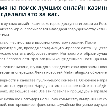
емя на поиск лучших онлайн-казин
сделали это за вас.
 в лучших онлайн-казино, которые доступны игрокам из Росс
Качество игр обеспечивается благодаря сотрудничеству кази
угими.
стью, честностью и высоким качеством графики. После
егистрации, проведя верификацию игрового счёта. Существе
 можно считать добросовестными. Мы просто отобрали лучш
руют безопасность транзакций и конфиденциальность данных
ко лучшие казино, и у каждого заведения свои программы 
вердить операцию. Лента новостей Meta-ratings.kz обновляе
верности и качестве публикуемого контента. Основное напр
рестижных турниров. Наряду с этим, на нашем сайте вы най
енах, играющих в них. Все эти правила и процедуры направл
оё название благодаря большому количеству выигрышных ко
ей, повторяющиеся фриспины, случайные бонусные раунды.