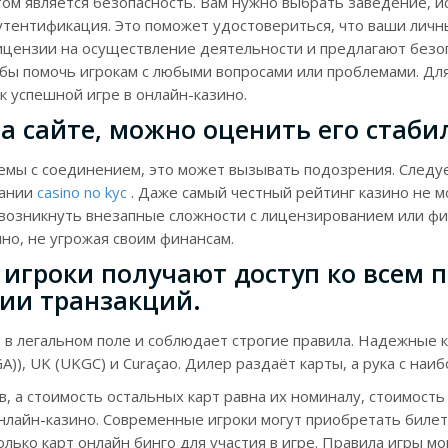
ом является безопасность. Вам нужно выбрать заведение,
утентификация. Это поможет удостовериться, что ваши личн
ицензии на осуществление деятельности и предлагают безо
бы помочь игрокам с любыми вопросами или проблемами. Дл
к успешной игре в онлайн-казино.
на сайте, можно оценить его стабил
емы с соединением, это может вызывать подозрения. Следу
пании
casino no kyc
. Даже самый честный рейтинг казино не 
 возникнуть внезапные сложности с лицензированием или фи
но, не угрожая своим финансам.
 игроки получают доступ ко всем
рии транзакций.
в легальном поле и соблюдает строгие правила. Надежные к
)), UK (UKGC) и Curaçao. Дилер раздаёт карты, а рука с н
в, а стоимость остальных карт равна их номиналу, стоимость
нлайн-казино. Современные игроки могут приобретать билет
олько карт онлайн бинго для участия в игре. Правила игры мо