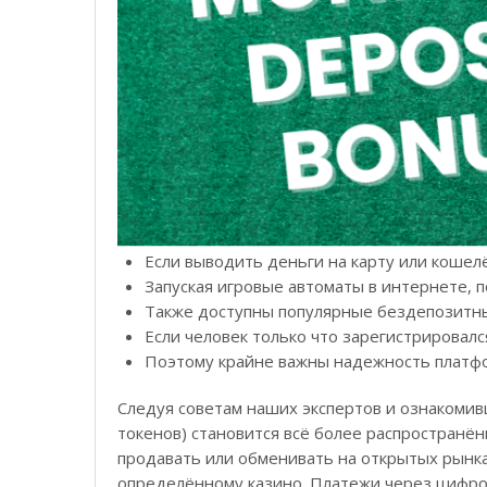
Если выводить деньги на карту или кошел
Запуская игровые автоматы в интернете, 
Также доступны популярные бездепозитны
Если человек только что зарегистрировалс
Поэтому крайне важны надежность платфо
Следуя советам наших экспертов и ознакоми
токенов) становится всё более распространё
продавать или обменивать на открытых рынка
определённому казино. Платежи через цифров